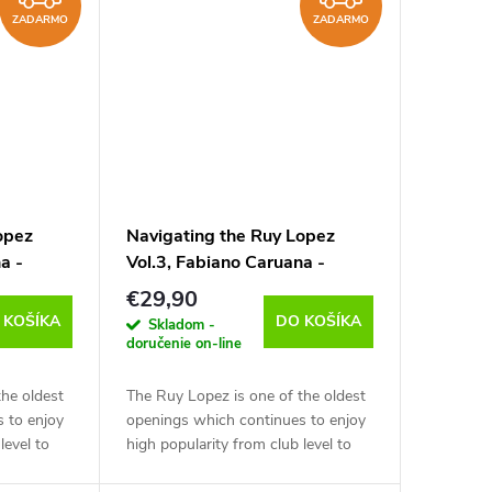
ZADARMO
ZADARMO
opez
Navigating the Ruy Lopez
a -
Vol.3, Fabiano Caruana -
anglicky)
verzia na stiahnutie (anglicky)
€29,90
 KOŠÍKA
DO KOŠÍKA
Skladom -
doručenie on-line
the oldest
The Ruy Lopez is one of the oldest
 to enjoy
openings which continues to enjoy
level to
high popularity from club level to
 this video
the absolute world top. In this video