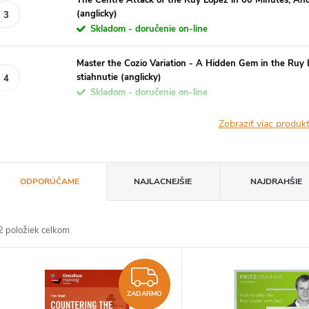
The Centre Attack of the Ruy Lopez in 60 Minutes, And
(anglicky)
Skladom - doručenie on-line
Master the Cozio Variation - A Hidden Gem in the Ruy 
stiahnutie (anglicky)
Skladom - doručenie on-line
Zobraziť viac produ
R
ODPORÚČAME
NAJLACNEJŠIE
NAJDRAHŠIE
a
2
položiek celkom
d
V
e
ZADARMO
ý
ZADARMO