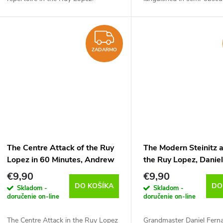
Through instructive model games
top GM Teimour Radjabo
and in-depth theoretical
revolutionised the openin
explanations, you will learn...
new ideas, defending...
ZADARMO
ZADARMO
The Centre Attack of the Ruy
The Modern Steinitz 
Lopez in 60 Minutes, Andrew
the Ruy Lopez, Danie
Martin - verzia na stiahnutie
Fernandez - verzia na
€9,90
€9,90
(anglicky)
stiahnutie (anglicky)
DO KOŠÍKA
DO
Skladom -
Skladom -
doručenie on-line
doručenie on-line
The Centre Attack in the Ruy Lopez
Grandmaster Daniel Fern