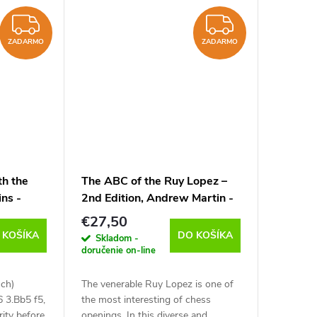
GM
series, American super GM
Fabiano...
ZADARMO
ZADAR
ZADARMO
ZADARMO
th the
The ABC of the Ruy Lopez –
ns -
2nd Edition, Andrew Martin -
anglicky)
verzia na stiahnutie (anglicky)
€27,50
 KOŠÍKA
DO KOŠÍKA
Skladom -
doručenie on-line
sch)
The venerable Ruy Lopez is one of
6 3.Bb5 f5,
the most interesting of chess
ity before
openings. In this diverse and