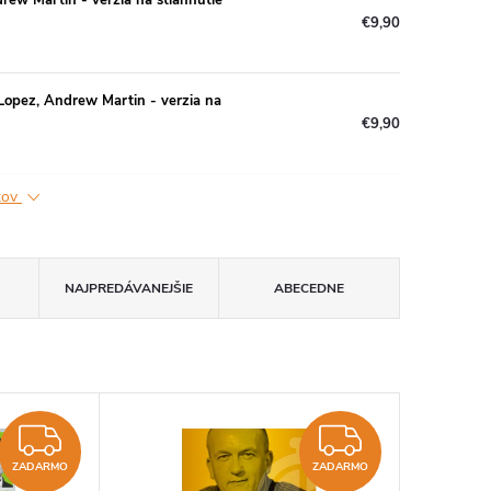
rew Martin - verzia na stiahnutie
€9,90
Lopez, Andrew Martin - verzia na
€9,90
ktov
NAJPREDÁVANEJŠIE
ABECEDNE
ZADARMO
ZADAR
ZADARMO
ZADARMO