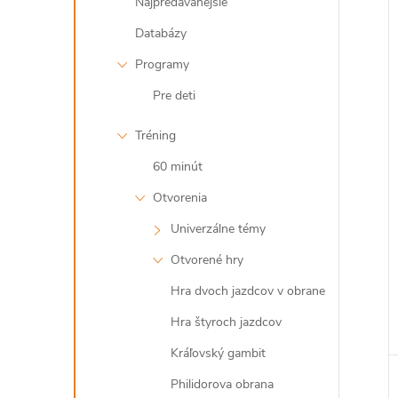
Najpredávanejšie
Databázy
i
i
Programy
Pre deti
Tréning
60 minút
Otvorenia
Univerzálne témy
Otvorené hry
Hra dvoch jazdcov v obrane
Hra štyroch jazdcov
Kráľovský gambit
Philidorova obrana