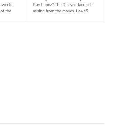
powerful
Ruy Lopez? The Delayed Jaenisch,
of the
arising from the moves 1.e4 e5
n chess -
2.Nf3 Nc6 3.Bb5 a6 4.Ba4 f5, will be
 e5 2.Nf3
your choice from now on! Of
course,...