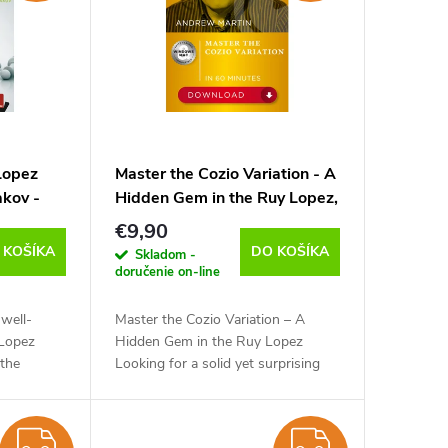
Lopez
Master the Cozio Variation - A
akov -
Hidden Gem in the Ruy Lopez,
anglicky)
Andrew Martin - verzia na
€9,90
stiahnutie (anglicky)
 KOŠÍKA
DO KOŠÍKA
Skladom -
doručenie on-line
 well-
Master the Cozio Variation – A
 Lopez
Hidden Gem in the Ruy Lopez
 the
Looking for a solid yet surprising
Tiviakov
response to the Ruy Lopez? The
 of an
Cozio Variation (1.e4 e5 2.Nf3 Nc6
3.Bb5 Nge7!?) is...
ZADARMO
ZADAR