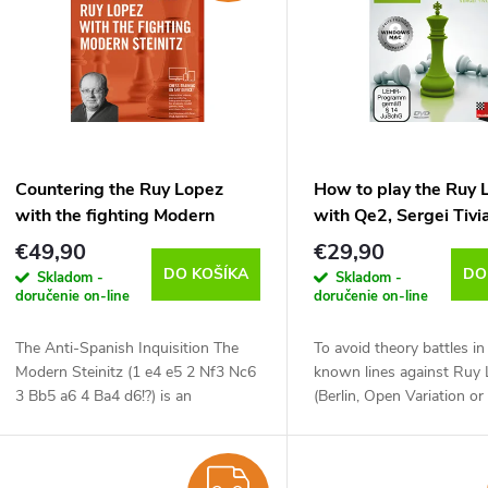
n
p
e
s
p
p
Countering the Ruy Lopez
How to play the Ruy 
r
with the fighting Modern
with Qe2, Sergei Tivi
r
Steinitz, Tim Wall - verzia na
verzia na stiahnutie (
€49,90
€29,90
o
stiahnutie (anglicky)
DO KOŠÍKA
DO
Skladom -
Skladom -
o
doručenie on-line
doručenie on-line
d
d
The Anti-Spanish Inquisition The
To avoid theory battles in
Modern Steinitz (1 e4 e5 2 Nf3 Nc6
known lines against Ruy
u
3 Bb5 a6 4 Ba4 d6!?) is an
(Berlin, Open Variation or
u
uncompromising weapon that lets
Marshall Attack), Sergey 
k
Black put White under pressure
invites you into the world
k
from the very...
extraordinary...
ZADARMO