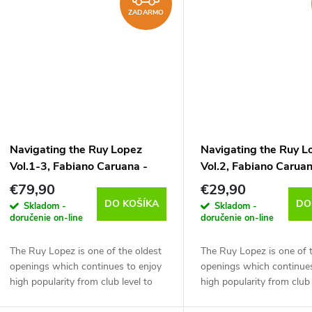
t
t
ZADARMO
o
o
v
v
Navigating the Ruy Lopez
Navigating the Ruy L
Vol.1-3, Fabiano Caruana -
Vol.2, Fabiano Caruan
verzia na stiahnutie (anglicky)
verzia na stiahnutie (
€79,90
€29,90
DO KOŠÍKA
DO
Skladom -
Skladom -
doručenie on-line
doručenie on-line
The Ruy Lopez is one of the oldest
The Ruy Lopez is one of 
openings which continues to enjoy
openings which continues
high popularity from club level to
high popularity from club 
the absolute world top. In this video
the absolute world top. In