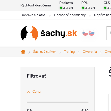
Prejsť
Packeta
PPL
GLS
Rýchlosť doručenia
2-3 dni
2-3 dni
2-
na
Doprava a platba
Obchodné podmienky
Napíšte ná
obsah
Šachový softvér
Tréning
Otvorenia
Otv
Domov
B
o
Cena
č
n
€
9
€
80