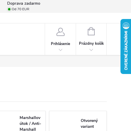
Doprava zadarmo
Od 70 EUR
mulár na odstúpenie od zmluvy
Formulár na podanie reklamácie
Pro
NÁKUPNÝ
KOŠÍK
Prázdny košík
Prihlásenie
Marshallov
Otvorený
útok / Anti-
variant
Marshall