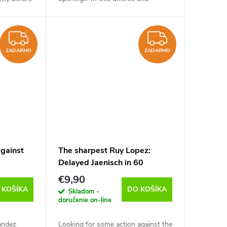
v
instructive DVD, International
g with
Master Andrew Martin explains
how the opening works,...
ZADARMO
ZADAR
ZADARMO
ZADARMO
against
The sharpest Ruy Lopez:
l
Delayed Jaenisch in 60
Minutes, Robert Ris - verzia
€9,90
na stiahnutie (anglicky)
 KOŠÍKA
DO KOŠÍKA
Skladom -
doručenie on-line
andez
Looking for some action against the