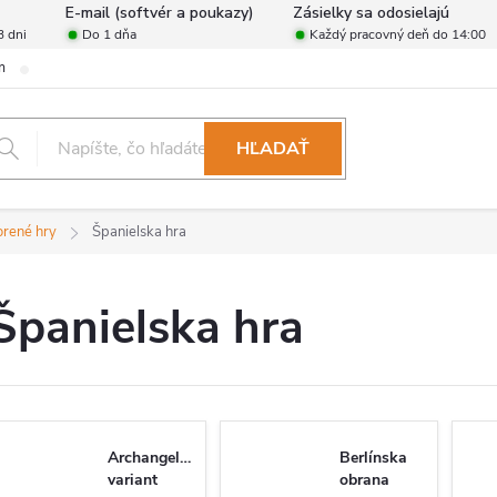
E-mail (softvér a poukazy)
Zásielky sa odosielajú
3 dni
Do 1 dňa
Každý pracovný deň do 14:00
m
Zásady ochrany osobných údajov
Reklamačný poriadok
For
HĽADAŤ
orené hry
Španielska hra
Španielska hra
Archangelský
Berlínska
variant
obrana