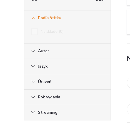
ý
Podľa štítku
p
Na sklade
0
a
Autor
n
e
Jazyk
l
Úroveň
Rok vydania
Streaming