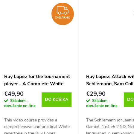
series, American super GM
series, American super 
Fabiano...
Fabiano...
ZADARMO
ZADARMO
Ruy Lopez for the tournament
Ruy Lopez: Attack wi
player - A Complete White
Schliemann, Sam Colli
Repertoire against the
verzia na stiahnutie (
€49,90
€29,90
Marshall, Berlin & Co, Jana
DO KOŠÍKA
DO
Skladom -
Skladom -
Schneider - verzia na
doručenie on-line
doručenie on-line
stiahnutie (anglicky, nemecky)
This video course provides a
The Schliemann (or Jaeni
comprehensive and practical White
Gambit, 1.e4 e5 2.Nf3 Nc
repertoire in the Ruy Lopez!
languished in semi-obscur