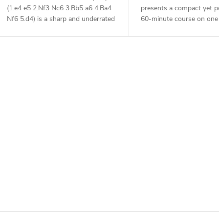
(1.e4 e5 2.Nf3 Nc6 3.Bb5 a6 4.Ba4
presents a compact yet 
Nf6 5.d4) is a sharp and underrated
60-minute course on one 
variation that catches many
most classical openings i
opponents off guard. By striking in
the Ruy Lopez, after 1.e4
the...
Nc6 3.Bb5 a6...
O
v
á
d
a
c