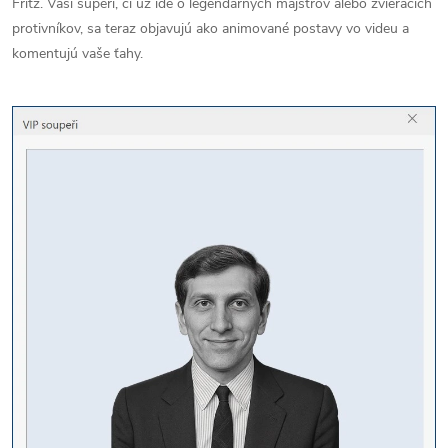
Fritz. Vaši súperi, či už ide o legendárnych majstrov alebo zvieracích
protivníkov, sa teraz objavujú ako animované postavy vo videu a
komentujú vaše ťahy.