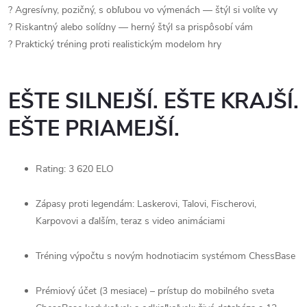
? Agresívny, pozičný, s obľubou vo výmenách — štýl si volíte vy
? Riskantný alebo solídny — herný štýl sa prispôsobí vám
? Praktický tréning proti realistickým modelom hry
EŠTE SILNEJŠÍ. EŠTE KRAJŠÍ.
EŠTE PRIAMEJŠÍ.
Rating: 3 620 ELO
Zápasy proti legendám: Laskerovi, Talovi, Fischerovi,
Karpovovi a ďalším, teraz s video animáciami
Tréning výpočtu s novým hodnotiacim systémom ChessBase
Prémiový účet (3 mesiace) – prístup do mobilného sveta