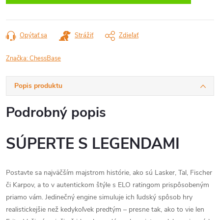
Opýtať sa
Strážiť
Zdieľať
Značka:
ChessBase
Popis produktu
Podrobný popis
SÚPERTE S LEGENDAMI
Postavte sa najväčším majstrom histórie, ako sú Lasker, Tal, Fischer
či Karpov, a to v autentickom štýle s ELO ratingom prispôsobeným
priamo vám. Jedinečný engine simuluje ich ľudský spôsob hry
realistickejšie než kedykoľvek predtým – presne tak, ako to vie len