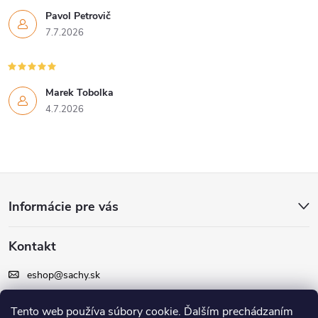
Pavol Petrovič
7.7.2026
Marek Tobolka
4.7.2026
Z
Informácie pre vás
á
Kontakt
p
eshop
@
sachy.sk
ä
+420 605 164 164
Tento web používa súbory cookie. Ďalším prechádzaním