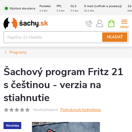
Prejsť
Packeta
PPL
GLS
E-mail (softvér a poukazy)
Zá
Rýchlosť doručenia
na
2-3 dni
2-3 dni
2-3 dni
Do 1 dňa
Kaž
obsah
NÁKUPN
KOŠÍK
HĽADAŤ
Programy
Šachový program Fritz 21
s češtinou - verzia na
stiahnutie
Neohodnotené
Podrobnosti hodnotenia
Novinka