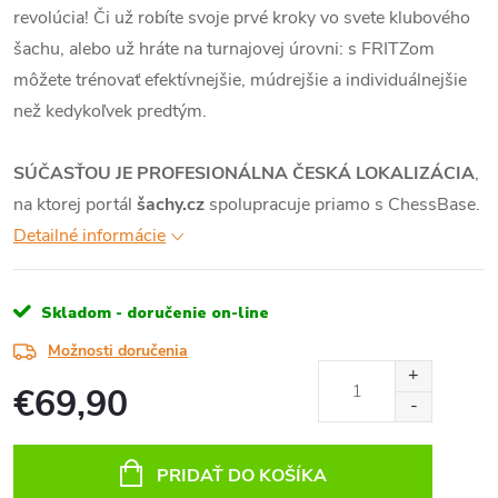
revolúcia! Či už robíte svoje prvé kroky vo svete klubového
šachu, alebo už hráte na turnajovej úrovni: s FRITZom
môžete trénovať efektívnejšie, múdrejšie a individuálnejšie
než kedykoľvek predtým.
SÚČASŤOU JE PROFESIONÁLNA ČESKÁ LOKALIZÁCIA
,
na ktorej portál
šachy.cz
spolupracuje priamo s ChessBase.
Detailné informácie
Skladom - doručenie on-line
Možnosti doručenia
€69,90
Jednotková
cena:
PRIDAŤ DO KOŠÍKA