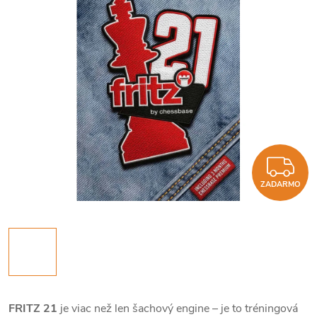
Z
ZADARMO
FRITZ 21
je viac než len šachový engine – je to tréningová