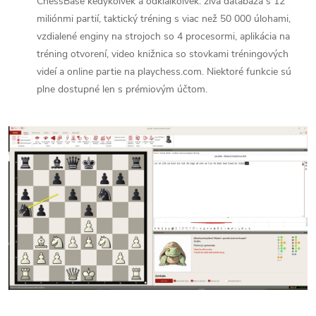
ChessBase kedykoľvek a odkiaľkoľvek: živá databáza s 12
miliónmi partií, taktický tréning s viac než 50 000 úlohami,
vzdialené enginy na strojoch so 4 procesormi, aplikácia na
tréning otvorení, video knižnica so stovkami tréningových
videí a online partie na playchess.com. Niektoré funkcie sú
plne dostupné len s prémiovým účtom.