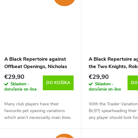
A Black Repertoire against
A Black Repertoire a
Offbeat Openings, Nicholas
the Two Knights, Robe
Pert - verzia na stiahnutie
verzia na stiahnutie (
€29,90
€29,90
(anglicky)
DO KOŠÍKA
DO
Skladom -
Skladom -
doručenie on-line
doručenie on-line
Many club players have their
With the Traxler Variatio
favourite pet opening variations
Bc5!?) spearheading their 
which aren’t necessarily main lines.
any player should look fo
It’s important to know how to
fighting for the initiative 
handle these variations as your
Two Knights with Black. It
opponent will...