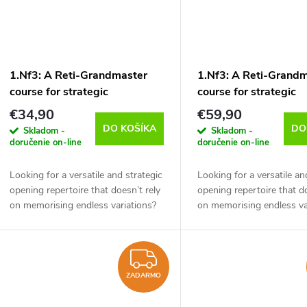
v
v
1.Nf3: A Reti-Grandmaster
1.Nf3: A Reti-Grand
course for strategic
course for strategic
understanding and flexibility
understanding and fle
€34,90
€59,90
Vol.1 - Fianchetto Systems,
Vol.1 & 2, Felix Blohb
DO KOŠÍKA
DO
Skladom -
Skladom -
Felix Blohberger - verzia na
verzia na stiahnutie (
doručenie on-line
doručenie on-line
stiahnutie (anglicky)
Looking for a versatile and strategic
Looking for a versatile an
opening repertoire that doesn’t rely
opening repertoire that do
on memorising endless variations?
on memorising endless va
In this course, Grandmaster Felix
In this course, Grandmast
Blohberger delivers a complete...
Blohberger delivers a comp
ZADARMO
ZADARMO