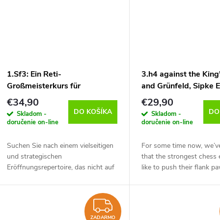
1.Sf3: Ein Reti-
3.h4 against the King
Großmeisterkurs für
and Grünfeld, Sipke E
strategisches Verständnis und
verzia na stiahnutie (
€34,90
€29,90
Flexibilität Band 2 -
DO KOŠÍKA
DO
Skladom -
Skladom -
Klassische Systeme, Felix
doručenie on-line
doručenie on-line
Blohberger - verzia na
stiahnutie (nemecky)
Suchen Sie nach einem vielseitigen
For some time now, we’
und strategischen
that the strongest chess
Eröffnungsrepertoire, das nicht auf
like to push their flank 
dem Auswendiglernen endloser
the board. This has led to
Varianten beruht? In diesem Kurs
interesting system, with
vermittelt Großmeister...
can meet the...
ZADARMO
ZADARMO