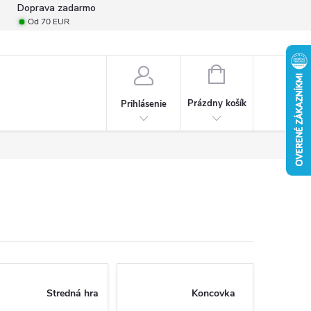
Doprava zadarmo
Od 70 EUR
mulár na odstúpenie od zmluvy
Formulár na podanie reklamácie
Pro
NÁKUPNÝ
KOŠÍK
Prázdny košík
Prihlásenie
Stredná hra
Koncovka