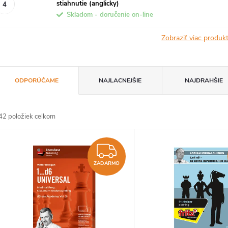
stiahnutie (anglicky)
Skladom - doručenie on-line
Zobraziť viac produ
R
ODPORÚČAME
NAJLACNEJŠIE
NAJDRAHŠIE
a
42
položiek celkom
d
V
e
ZADARMO
ý
ZADARMO
n
p