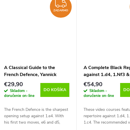
ZADARMO
ZADARMO
A Classical Guide to the
A Complete Black Re
French Defence, Yannick
against 1.d4, 1.Nf3 &
Pelletier - verzia na stiahnutie
Robert Ris - verzia n
€29,90
€54,90
(anglicky, francúzsky)
stiahnutie (anglicky)
DO KOŠÍKA
DO
Skladom -
Skladom -
doručenie on-line
doručenie on-line
The French Defence is the sharpest
These video courses featu
opening setup against 1.e4. With
repertoire against 1.d4, 
his first two moves, e6 and d5,
1.c4. The recommended v
Black tries to provoke the advance
are easy to learn and not d