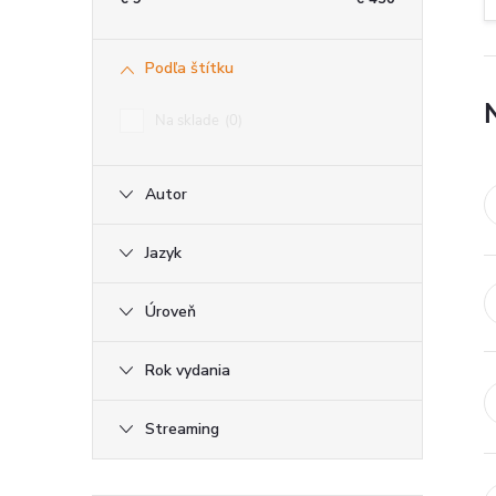
ý
Podľa štítku
p
Na sklade
0
a
Autor
n
e
Jazyk
l
Úroveň
Rok vydania
Streaming