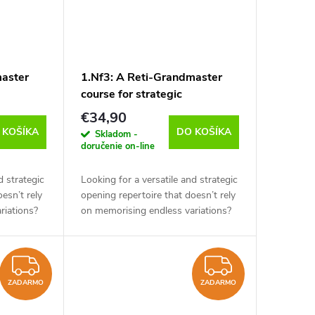
master
1.Nf3: A Reti-Grandmaster
course for strategic
xibility
understanding and flexibility
€34,90
erger -
Vol.2 - Classical Systems,
 KOŠÍKA
DO KOŠÍKA
Skladom -
anglicky)
Felix Blohberger - verzia na
doručenie on-line
stiahnutie (anglicky)
d strategic
Looking for a versatile and strategic
esn’t rely
opening repertoire that doesn’t rely
riations?
on memorising endless variations?
er Felix
In this course, Grandmaster Felix
lete...
Blohberger delivers a complete...
ZADARMO
ZADAR
ZADARMO
ZADARMO