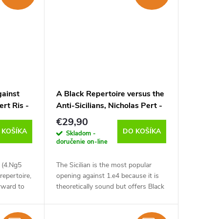
gainst
A Black Repertoire versus the
rt Ris -
Anti-Sicilians, Nicholas Pert -
anglicky)
verzia na stiahnutie (anglicky)
€29,90
 KOŠÍKA
DO KOŠÍKA
Skladom -
doručenie on-line
n (4.Ng5
The Sicilian is the most popular
repertoire,
opening against 1.e4 because it is
rward to
theoretically sound but offers Black
against the
double-edged play at the same
s...
time. Whilst you must know how
to handle...