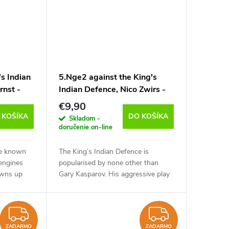
's Indian
5.Nge2 against the King's
rnst -
Indian Defence, Nico Zwirs -
anglicky)
verzia na stiahnutie (anglicky)
€9,90
 KOŠÍKA
DO KOŠÍKA
Skladom -
doručenie on-line
ve known
The King’s Indian Defence is
 engines
popularised by none other than
pawns up
Gary Kasparov. His aggressive play
 an
stole a lot of hearts in the 80’s and
 which we
his influence is seen even today.
The KID is...
ZADARMO
ZADAR
ZADARMO
ZADARMO