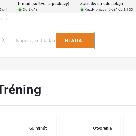
E-mail (softvér a poukazy)
Zásielky sa odosielajú
3 dni
Do 1 dňa
Každý pracovný deň do 14:00
m
Zásady ochrany osobných údajov
Reklamačný poriadok
For
HĽADAŤ
Tréning
60 minút
Otvorenia