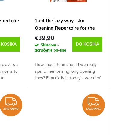
epertoire
1.e4 the lazy way - An
Opening Repertoire for the
 na
smart Player, Victor Bologan -
€39,90
verzia na stiahnutie (anglicky)
 KOŠÍKA
DO KOŠÍKA
Skladom -
doručenie on-line
 players a
How much time should we really
vice is to
spend memorising long opening
 to
lines? Especially in today’s world of
rapid and blitz games, it’s become
s plus the
more important to build a repertoire
that’s...
ZADARMO
ZADAR
ZADARMO
ZADARMO