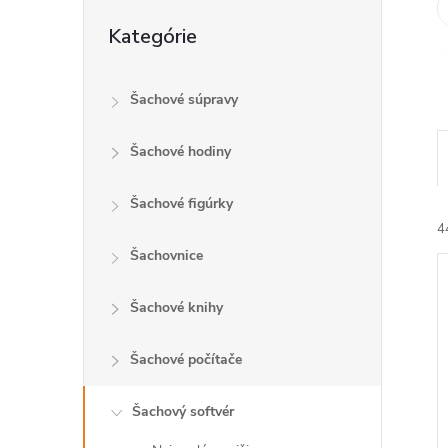
Preskočiť
Kategórie
kategórie
Šachové súpravy
Šachové hodiny
Šachové figúrky
4
Šachovnice
Šachové knihy
Šachové počítače
i
i
Šachový softvér