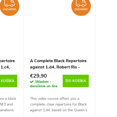
ZADARMO
ZADAR
ZADARMO
ZADARMO
pertoire
A Complete Black Repertoire
 1.c4,
against 1.d4, Robert Ris -
a
verzia na stiahnutie (anglicky)
€29,90
 KOŠÍKA
DO KOŠÍKA
Skladom -
doručenie on-line
re a black
This video course offers you a
1.Nf3 and
complete, clear repertoire for Black
ariations
against 1.d4, based on the Queen’s
ifficult to
Gambit Accepted (1.d4 d5 2.c4