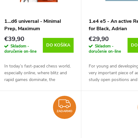
e
s
p
p
1...d6 universal - Minimal
1.e4 e5 - An active R
r
Prep, Maximum
for Black, Adrian
r
Understanding, Victor
Mikhalchishin - verzia
€39,90
€29,90
o
Bologan - verzia na stiahnutie
stiahnutie (anglicky)
DO KOŠÍKA
DO
Skladom -
Skladom -
o
(anglicky)
doručenie on-line
doručenie on-line
d
d
In today’s fast-paced chess world,
For young and developing
especially online, where blitz and
very important piece of ad
u
rapid games dominate, the
study open positions and
u
traditional approach of grinding
understand the value of
k
through lines of opening theory can
coordination of the piece
k
feel...
role of the...
ZADARMO
t
t
ZADARMO
o
o