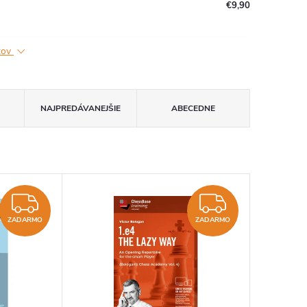
€9,90
ktov
NAJPREDÁVANEJŠIE
ABECEDNE
ZADARMO
ZADAR
ZADARMO
ZADARMO