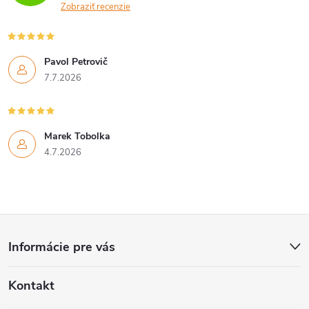
a
Zobraziť recenzie
c
i
Pavol Petrovič
7.7.2026
e
p
Marek Tobolka
r
4.7.2026
v
k
Z
y
Informácie pre vás
v
á
ý
Kontakt
p