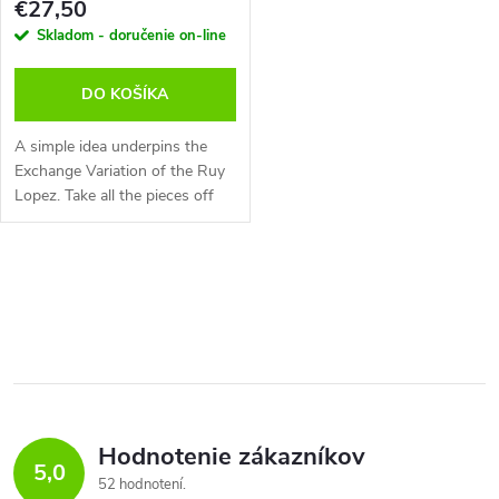
p
€27,50
r
Skladom - doručenie on-line
r
o
DO KOŠÍKA
o
d
A simple idea underpins the
d
Exchange Variation of the Ruy
Lopez. Take all the pieces off
u
and White wins the ending.
u
Naturally, the execution of this
k
plan is anything but simple...
O
k
t
v
t
o
l
o
á
v
v
Hodnotenie zákazníkov
d
5,0
52 hodnotení