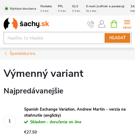
Prejsť
Packeta
PPL
GLS
E-mail (softvér a poukazy)
Zá
Rýchlosť doručenia
na
2-3 dni
2-3 dni
2-3 dni
Do 1 dňa
Kaž
obsah
NÁKUPN
KOŠÍK
HĽADAŤ
Španielska hra
Výmenný variant
Najpredávanejšie
Spanish Exchange Variation, Andrew Martin - verzia na
stiahnutie (anglicky)
Skladom - doručenie on-line
€27,50