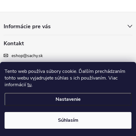
Z
Informácie pre vás
á
Kontakt
p
eshop
@
sachy.sk
ä
+420 605 164 164
Tento web používa súbory cookie. Ďalším prechádzaním
t
tohto webu vyjadrujete súhlas s ich používaním. Viac
Facebook
informácií
tu
.
i
Nastavenie
e
Copyright 2026
šachy.sk
. Všetky práva vyhradené.
Súhlasím
Vytvoril Shoptet