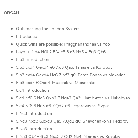
OBSAH
Outsmarting the London System
Introduction
Quick wins are possible: Praggnanandhaa vs Yoo
Layout: 1.d4 Nf6 2.Bf4 c5 3.e3 Nd5 4.Bg3 Qb6
5.b3 Introduction
5.b3 cxd4 6.exd4 e6 7.c3 Qa5: Tanasie vs Korobov
5.b3 cxd4 6.exd4 Nc6 7.Nf3 g6: Perez Ponsa vs Makarian
5.b3 cxd4 6.Qxd4: Muschik vs Moiseenko
5.c4 Introduction
5.c4 Nf6 6.Nc3 Qxb2 7.Nge2 Qa3: Hambleton vs Hakobyan
5.c4 Nf6 6.Nc3 d6 7.Qd2 g6: Jegorovas vs Szpar
5.Nc3 Introduction
5.Nc3 Nxc3 6.bxc3 Qa5 7.Qd2 d6: Shevchenko vs Fedorov
5.Na3 Introduction
5.Na3 Qb4+ 6.c3 Nxc3 7.Qd2 Ne4: Noiroux vs Kovalev