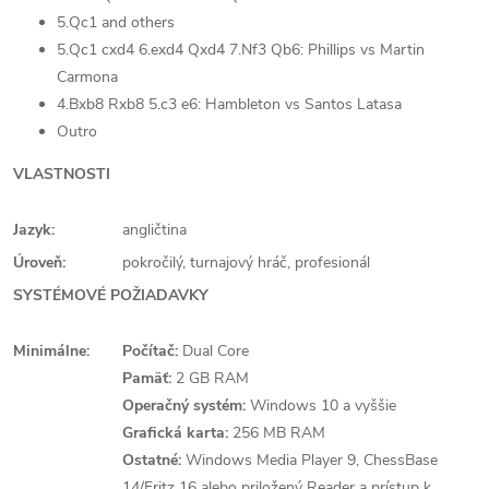
5.Qc1 and others
5.Qc1 cxd4 6.exd4 Qxd4 7.Nf3 Qb6: Phillips vs Martin
Carmona
4.Bxb8 Rxb8 5.c3 e6: Hambleton vs Santos Latasa
Outro
VLASTNOSTI
Jazyk:
angličtina
Úroveň:
pokročilý, turnajový hráč, profesionál
SYSTÉMOVÉ POŽIADAVKY
Minimálne:
Počítač:
Dual Core
Pamäť:
2 GB RAM
Operačný systém:
Windows 10 a vyššie
Grafická karta:
256 MB RAM
Ostatné:
Windows Media Player 9, ChessBase
14/Fritz 16 alebo priložený Reader a prístup k