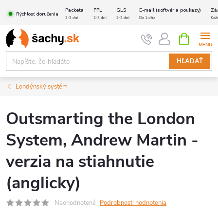
Prejsť
Packeta
PPL
GLS
E-mail (softvér a poukazy)
Zá
Rýchlosť doručenia
na
2-3 dni
2-3 dni
2-3 dni
Do 1 dňa
Kaž
obsah
NÁKUPN
KOŠÍK
HĽADAŤ
Londýnský systém
Outsmarting the London
System, Andrew Martin -
verzia na stiahnutie
(anglicky)
Neohodnotené
Podrobnosti hodnotenia