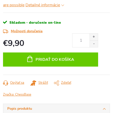
are possible
Detailné informácie
Skladom - doručenie on-line
Možnosti doručenia
€9,90
Jednotková
cena:
PRIDAŤ DO KOŠÍKA
Opýtať sa
Strážiť
Zdieľať
Značka:
ChessBase
Popis produktu