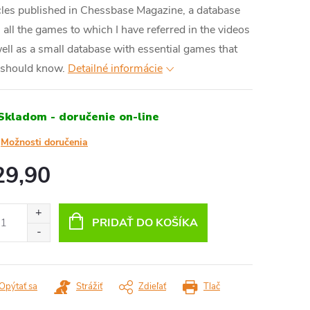
cles published in Chessbase Magazine, a database
 all the games to which I have referred in the videos
ell as a small database with essential games that
 should know.
Detailné informácie
Skladom - doručenie on-line
Možnosti doručenia
29,90
otková
:
PRIDAŤ DO KOŠÍKA
Opýtať sa
Strážiť
Zdieľať
Tlač