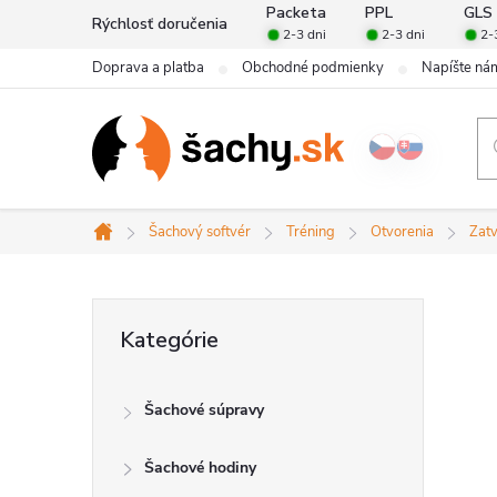
Prejsť
Packeta
PPL
GLS
Rýchlosť doručenia
2-3 dni
2-3 dni
2-
na
Doprava a platba
Obchodné podmienky
Napíšte ná
obsah
Šachový softvér
Tréning
Otvorenia
Zatv
Domov
B
Preskočiť
Kategórie
kategórie
o
Šachové súpravy
č
Šachové hodiny
n