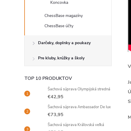
Koncovka
ChessBase magazíny
ChessBase účty
Darčeky, doplnky a poukazy
Pre kluby, krúžky a školy
V
TOP 10 PRODUKTOV
J
Šachová súprava Olympijská stredná
Ú
€42,95
S
Šachová súprava Ambassador De lux
€73,95
M
Šachová súprava Kráľovská veľká