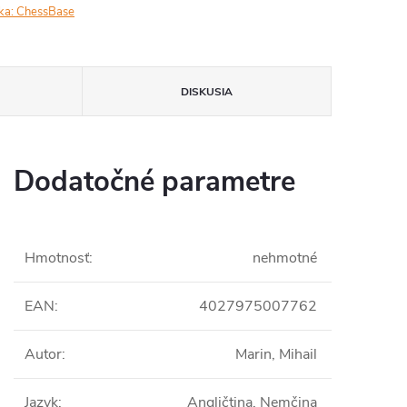
ka:
ChessBase
DISKUSIA
Dodatočné parametre
Hmotnosť
:
nehmotné
EAN
:
4027975007762
Autor
:
Marin, Mihail
Jazyk
:
Angličtina, Nemčina