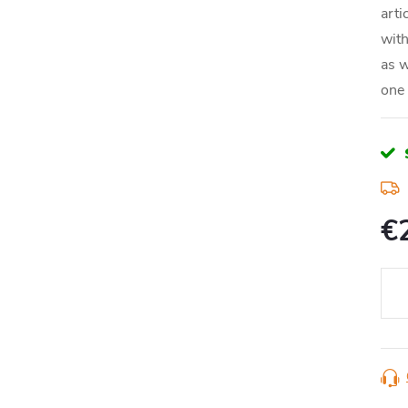
arti
with
as w
one
€
Jedn
cena