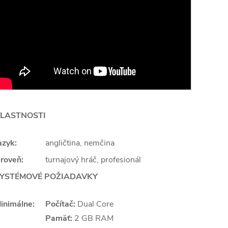
LASTNOSTI
azyk:
angličtina, nemčina
roveň:
turnajový hráč, profesionál
YSTÉMOVÉ POŽIADAVKY
inimálne:
Počítač:
Dual Core
Pamäť:
2 GB RAM