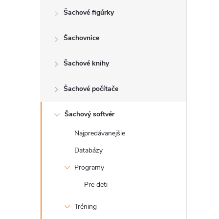
Šachové figúrky
ý
p
Šachovnice
a
Šachové knihy
n
Šachové počítače
e
Šachový softvér
Najpredávanejšie
l
Databázy
Programy
Pre deti
Tréning