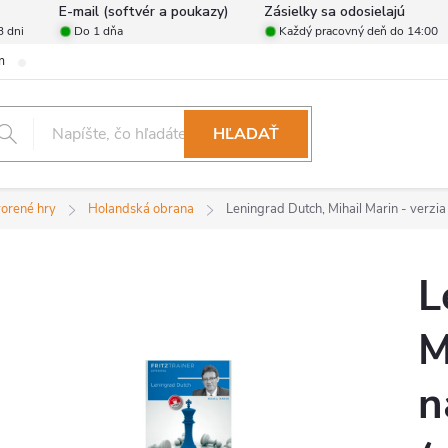
E-mail (softvér a poukazy)
Zásielky sa odosielajú
3 dni
Do 1 dňa
Každý pracovný deň do 14:00
m
Zásady ochrany osobných údajov
Reklamačný poriadok
For
HĽADAŤ
orené hry
Holandská obrana
Leningrad Dutch, Mihail Marin - verzia
L
M
n