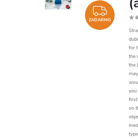
(
ZADA
ZADARMO
Stra
dubi
for 
the 
the 
may 
woul
you 
firs
on t
obje
meda
typi