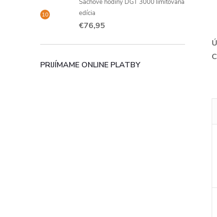
Šachové hodiny DGT 3000 limitovaná
edícia
€76,95
Ú
C
PRIJÍMAME ONLINE PLATBY