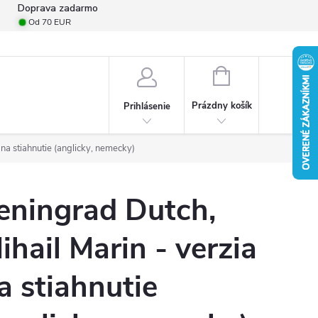
Doprava zadarmo
Od 70 EUR
mulár na odstúpenie od zmluvy
Formulár na podanie reklamácie
Pro
NÁKUPNÝ
KOŠÍK
Prázdny košík
Prihlásenie
 na stiahnutie (anglicky, nemecky)
eningrad Dutch,
ihail Marin - verzia
a stiahnutie