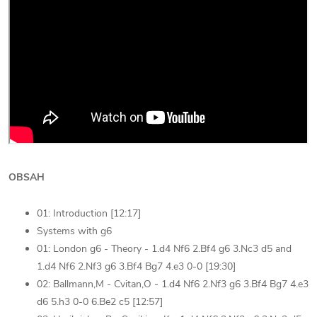
OBSAH
01: Introduction [12:17]
Systems with g6
01: London g6 - Theory - 1.d4 Nf6 2.Bf4 g6 3.Nc3 d5 and
1.d4 Nf6 2.Nf3 g6 3.Bf4 Bg7 4.e3 0-0 [19:30]
02: Ballmann,M - Cvitan,O - 1.d4 Nf6 2.Nf3 g6 3.Bf4 Bg7 4.e3
d6 5.h3 0-0 6.Be2 c5 [12:57]