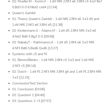
02: Mueller,M - Kunin,V - 1.d4 Nf6 2.Nf3 e6 3.Bf4 c5 4.e3 Be7
5.Bd3 0-0 6.Nbd2 cxd4 [11:54]
Queen's Gambit
01: Theory Queen's Gambit - 1.d4 Nf6 2.Bf4 e6 3.e3 d5 and
1.d4 Nf6 2.Nf3 e6 3.Bf4 d5 [21:38]
02: Kindermann,S - Adams,M - 1.d4 d5 2.Bf4 Nf6 3.e3 e6
4.Nd2 Bd6 5.Bg3 0-0 [09:58]
03: Nabaty,T - Rakhmanov,A - 1.d4 d5 2.Bf4 e6 3.e3 Nf6
4.Nf3 Bd6 5.Bxd6 Qxd6 [13:27]
Systems with c5 and f5
01: Benoni/Benko - 1.d4 Nf6 2.Bf4 c5 3.e3 and 1.d4 Nf6
2.Nf3 c5 [06:14]
02: Dutch - 1.d4 f5 2.Nf3 Nf6 3.Bf4 g6 and 1.d4 f5 2.Bf4 Nf6
3.e3 [12:33]
Conclusion/Test Section
01: Conclusion [03:06]
02: Question 1 [04:40]
03: Questions 2 +3 [07:57]