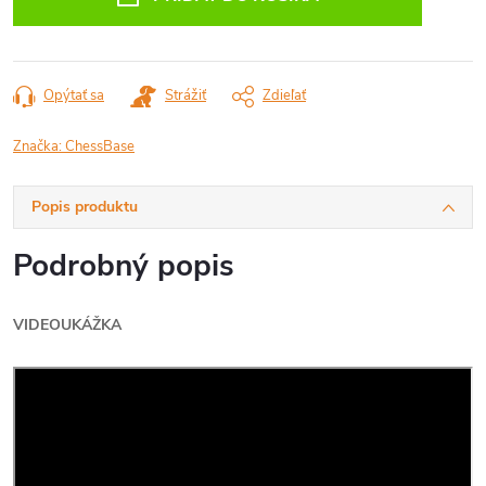
Opýtať sa
Strážiť
Zdieľať
Značka:
ChessBase
Popis produktu
Podrobný popis
VIDEOUKÁŽKA