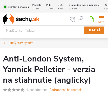
Prejsť
Packeta
PPL
GLS
E-mail (softvér a poukazy)
Zá
Rýchlosť doručenia
na
2-3 dni
2-3 dni
2-3 dni
Do 1 dňa
Kaž
obsah
NÁKUPN
KOŠÍK
HĽADAŤ
Londýnský systém
Anti-London System,
Yannick Pelletier - verzia
na stiahnutie (anglicky)
Neohodnotené
Podrobnosti hodnotenia