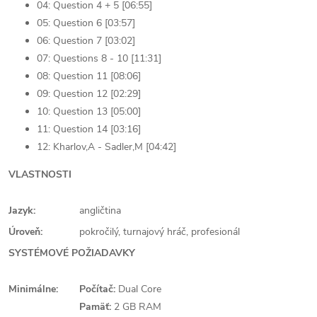
04: Question 4 + 5 [06:55]
05: Question 6 [03:57]
06: Question 7 [03:02]
07: Questions 8 - 10 [11:31]
08: Question 11 [08:06]
09: Question 12 [02:29]
10: Question 13 [05:00]
11: Question 14 [03:16]
12: Kharlov,A - Sadler,M [04:42]
VLASTNOSTI
Jazyk:
angličtina
Úroveň:
pokročilý, turnajový hráč, profesionál
SYSTÉMOVÉ POŽIADAVKY
Minimálne:
Počítač:
Dual Core
Pamäť:
2 GB RAM