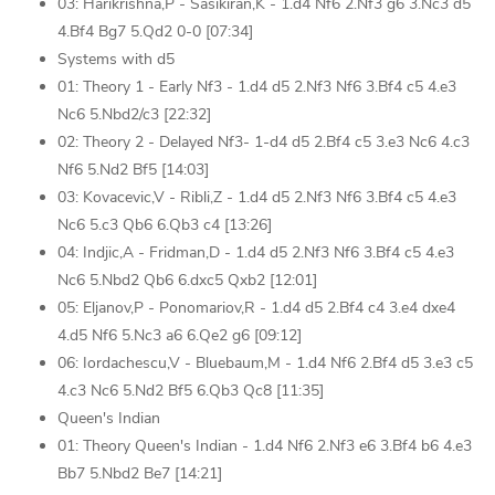
03: Harikrishna,P - Sasikiran,K - 1.d4 Nf6 2.Nf3 g6 3.Nc3 d5
4.Bf4 Bg7 5.Qd2 0-0 [07:34]
Systems with d5
01: Theory 1 - Early Nf3 - 1.d4 d5 2.Nf3 Nf6 3.Bf4 c5 4.e3
Nc6 5.Nbd2/c3 [22:32]
02: Theory 2 - Delayed Nf3- 1-d4 d5 2.Bf4 c5 3.e3 Nc6 4.c3
Nf6 5.Nd2 Bf5 [14:03]
03: Kovacevic,V - Ribli,Z - 1.d4 d5 2.Nf3 Nf6 3.Bf4 c5 4.e3
Nc6 5.c3 Qb6 6.Qb3 c4 [13:26]
04: Indjic,A - Fridman,D - 1.d4 d5 2.Nf3 Nf6 3.Bf4 c5 4.e3
Nc6 5.Nbd2 Qb6 6.dxc5 Qxb2 [12:01]
05: Eljanov,P - Ponomariov,R - 1.d4 d5 2.Bf4 c4 3.e4 dxe4
4.d5 Nf6 5.Nc3 a6 6.Qe2 g6 [09:12]
06: Iordachescu,V - Bluebaum,M - 1.d4 Nf6 2.Bf4 d5 3.e3 c5
4.c3 Nc6 5.Nd2 Bf5 6.Qb3 Qc8 [11:35]
Queen's Indian
01: Theory Queen's Indian - 1.d4 Nf6 2.Nf3 e6 3.Bf4 b6 4.e3
Bb7 5.Nbd2 Be7 [14:21]