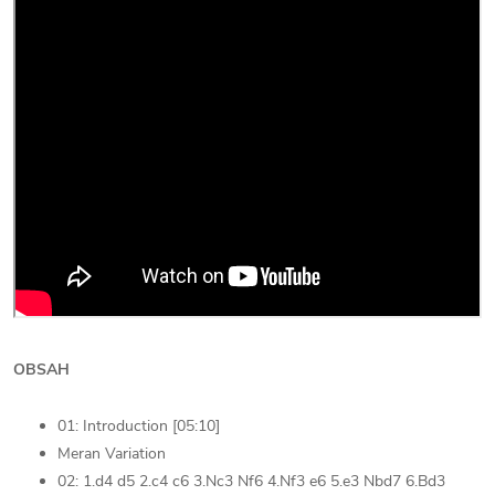
OBSAH
01: Introduction [05:10]
Meran Variation
02: 1.d4 d5 2.c4 c6 3.Nc3 Nf6 4.Nf3 e6 5.e3 Nbd7 6.Bd3