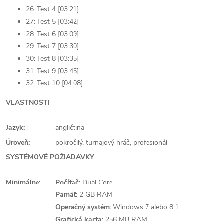
26: Test 4 [03:21]
27: Test 5 [03:42]
28: Test 6 [03:09]
29: Test 7 [03:30]
30: Test 8 [03:35]
31: Test 9 [03:45]
32: Test 10 [04:08]
VLASTNOSTI
Jazyk:
angličtina
Úroveň:
pokročilý, turnajový hráč, profesionál
SYSTÉMOVÉ POŽIADAVKY
Minimálne:
Počítač:
Dual Core
Pamäť:
2 GB RAM
Operačný systém:
Windows 7 alebo 8.1
Grafická karta:
256 MB RAM