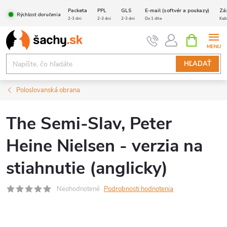
Prejsť
Packeta
PPL
GLS
E-mail (softvér a poukazy)
Zá
Rýchlosť doručenia
na
2-3 dni
2-3 dni
2-3 dni
Do 1 dňa
Kaž
obsah
NÁKUPN
KOŠÍK
HĽADAŤ
Poloslovanská obrana
The Semi-Slav, Peter
Heine Nielsen - verzia na
stiahnutie (anglicky)
Neohodnotené
Podrobnosti hodnotenia