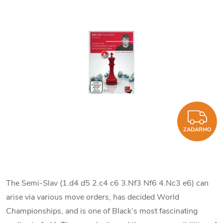
Z
ZADARMO
The Semi-Slav (1.d4 d5 2.c4 c6 3.Nf3 Nf6 4.Nc3 e6) can
arise via various move orders, has decided World
Championships, and is one of Black’s most fascinating