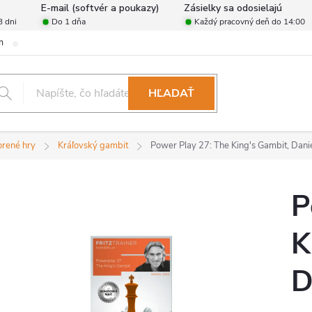
E-mail (softvér a poukazy)
Zásielky sa odosielajú
3 dni
Do 1 dňa
Každý pracovný deň do 14:00
m
Zásady ochrany osobných údajov
Reklamačný poriadok
For
HĽADAŤ
orené hry
Kráľovský gambit
Power Play 27: The King's Gambit, Daniel
P
K
D