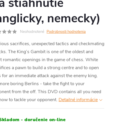
a stiahnutie
RMO
anglicky, nemecky)
Neohodnotené
Podrobnosti hodnotenia
ious sacrifices, unexpected tactics and checkmating
cks. The King’s Gambit is one of the oldest and
 romantic openings in the game of chess. White
ifices a pawn to build a strong centre and to open
s for an immediate attack against the enemy king.
ore boring Berlins - take the fight to your
nent from the off. This DVD contains all you need
now to tackle your opponent.
Detailné informácie
Skladom - doručenie on-line