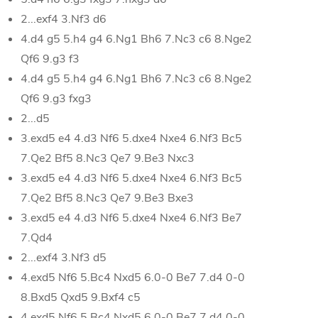
2...exf4 3.Nf3 d6
4.d4 g5 5.h4 g4 6.Ng1 Bh6 7.Nc3 c6 8.Nge2
Qf6 9.g3 f3
4.d4 g5 5.h4 g4 6.Ng1 Bh6 7.Nc3 c6 8.Nge2
Qf6 9.g3 fxg3
2...d5
3.exd5 e4 4.d3 Nf6 5.dxe4 Nxe4 6.Nf3 Bc5
7.Qe2 Bf5 8.Nc3 Qe7 9.Be3 Nxc3
3.exd5 e4 4.d3 Nf6 5.dxe4 Nxe4 6.Nf3 Bc5
7.Qe2 Bf5 8.Nc3 Qe7 9.Be3 Bxe3
3.exd5 e4 4.d3 Nf6 5.dxe4 Nxe4 6.Nf3 Be7
7.Qd4
2...exf4 3.Nf3 d5
4.exd5 Nf6 5.Bc4 Nxd5 6.0-0 Be7 7.d4 0-0
8.Bxd5 Qxd5 9.Bxf4 c5
4.exd5 Nf6 5.Bc4 Nxd5 6.0-0 Be7 7.d4 0-0