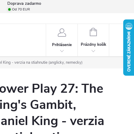
Doprava zadarmo
Od 70 EUR
mulár na odstúpenie od zmluvy
Formulár na podanie reklamácie
Pro
NÁKUPNÝ
KOŠÍK
Prázdny košík
Prihlásenie
 King - verzia na stiahnutie (anglicky, nemecky)
ower Play 27: The
ing's Gambit,
aniel King - verzia