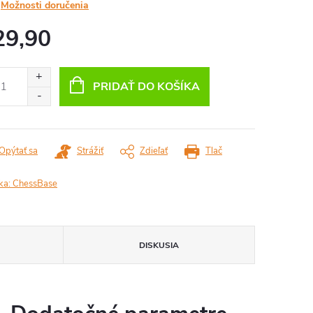
Možnosti doručenia
29,90
otková
:
PRIDAŤ DO KOŠÍKA
Opýtať sa
Strážiť
Zdieľať
Tlač
ka:
ChessBase
DISKUSIA