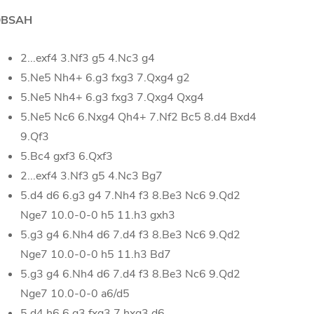
OBSAH
2...exf4 3.Nf3 g5 4.Nc3 g4
5.Ne5 Nh4+ 6.g3 fxg3 7.Qxg4 g2
5.Ne5 Nh4+ 6.g3 fxg3 7.Qxg4 Qxg4
5.Ne5 Nc6 6.Nxg4 Qh4+ 7.Nf2 Bc5 8.d4 Bxd4
9.Qf3
5.Bc4 gxf3 6.Qxf3
2...exf4 3.Nf3 g5 4.Nc3 Bg7
5.d4 d6 6.g3 g4 7.Nh4 f3 8.Be3 Nc6 9.Qd2
Nge7 10.0-0-0 h5 11.h3 gxh3
5.g3 g4 6.Nh4 d6 7.d4 f3 8.Be3 Nc6 9.Qd2
Nge7 10.0-0-0 h5 11.h3 Bd7
5.g3 g4 6.Nh4 d6 7.d4 f3 8.Be3 Nc6 9.Qd2
Nge7 10.0-0-0 a6/d5
5.d4 h6 6.g3 fxg3 7.hxg3 d6