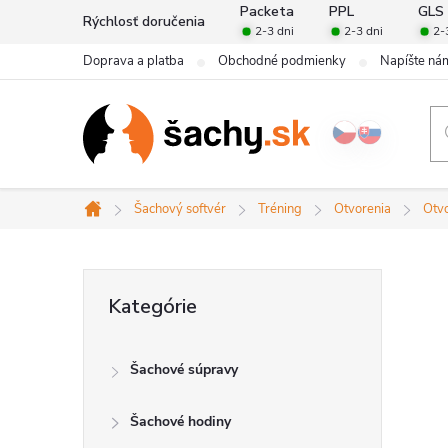
Prejsť
Packeta
PPL
GLS
Rýchlosť doručenia
2-3 dni
2-3 dni
2-
na
Doprava a platba
Obchodné podmienky
Napíšte ná
obsah
Šachový softvér
Tréning
Otvorenia
Otv
Domov
B
Preskočiť
Kategórie
kategórie
o
Šachové súpravy
č
Šachové hodiny
n