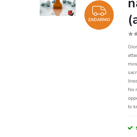
n
ZADA
(
ZADARMO
Glor
atta
most
sacr
line
No m
oppo
to k