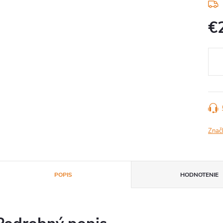
€
Jedn
cena
Znač
POPIS
HODNOTENIE