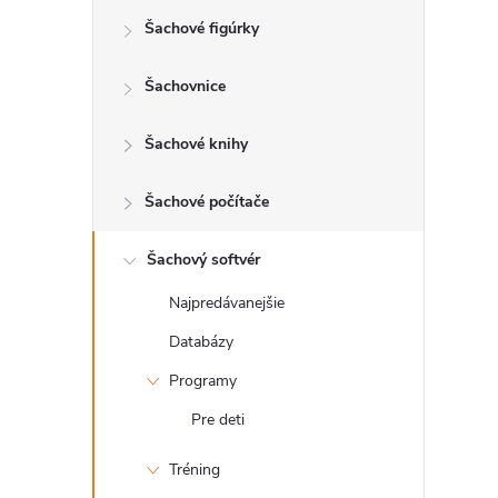
Šachové figúrky
ý
p
Šachovnice
a
Šachové knihy
n
Šachové počítače
e
Šachový softvér
Najpredávanejšie
l
Databázy
Programy
Pre deti
Tréning