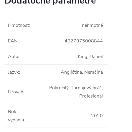
Dodatočné parametre
Hmotnosť
:
nehmotné
EAN
:
4027975008844
Autor
:
King, Daniel
Jazyk
:
Angličtina, Nemčina
Pokročilý, Turnajový hráč,
Úroveň
:
Profesionál
Rok
2020
vydania
: