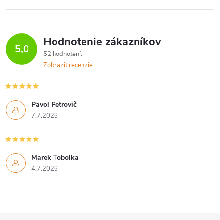
á
k
d
o
v
a
Hodnotenie zákazníkov
5,0
a
52 hodnotení
c
n
Zobraziť recenzie
i
i
e
e
Pavol Petrovič
p
7.7.2026
r
v
Marek Tobolka
4.7.2026
k
y
v