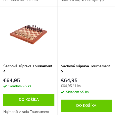
boh slnka Re. S touto
dnes asi najrozšírenejší typ
u
jedinečnou šachovou súpravou
figúrok Staunton a sklápaciu
u
sa môžete vrátiť späť v čase, do
šachovnicu.
k
čias faraónov. Táto ručne...
k
t
t
o
o
v
v
Šachová súprava Tournament
Šachová súprava Tournament
4
5
€64,95
€64,95
Jednotková
€64,95 / 1 ks
Skladom
>5 ks
cena:
Skladom
>5 ks
DO KOŠÍKA
DO KOŠÍKA
Najmenší z radu Tournament