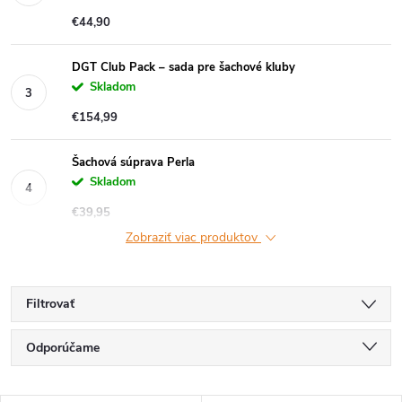
€44,90
DGT Club Pack – sada pre šachové kluby
Skladom
€154,99
Šachová súprava Perla
Skladom
€39,95
Zobraziť viac produktov
Filtrovať
R
Odporúčame
a
Najlacnejšie