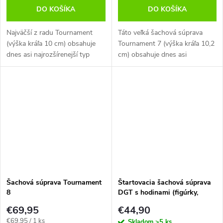
DO KOŠÍKA
DO KOŠÍKA
Najväčší z radu Tournament
Táto veľká šachová súprava
(výška kráľa 10 cm) obsahuje
Tournament 7 (výška kráľa 10,2
dnes asi najrozšírenejší typ
cm) obsahuje dnes asi
figúrok Staunton a sklápaciu
najrozšírenejší typ figúrok
šachovnicu.
Staunton s prekladacou
šachovnicou.
Šachová súprava Tournament
Štartovacia šachová súprava
8
DGT s hodinami (figúrky,
šachovnica a DGT 1002)
€69,95
€44,90
Jednotková
€69,95 / 1 ks
Skladom
>5 ks