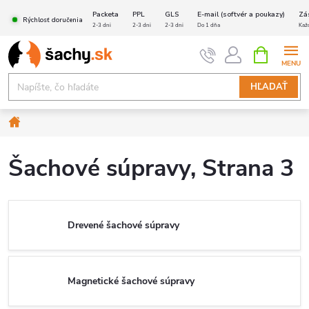
Prejsť
Packeta
PPL
GLS
E-mail (softvér a poukazy)
Zá
Rýchlosť doručenia
na
2-3 dni
2-3 dni
2-3 dni
Do 1 dňa
Kaž
obsah
NÁKUPN
KOŠÍK
HĽADAŤ
Domov
Šachové súpravy
, Strana 3
Drevené šachové súpravy
Magnetické šachové súpravy