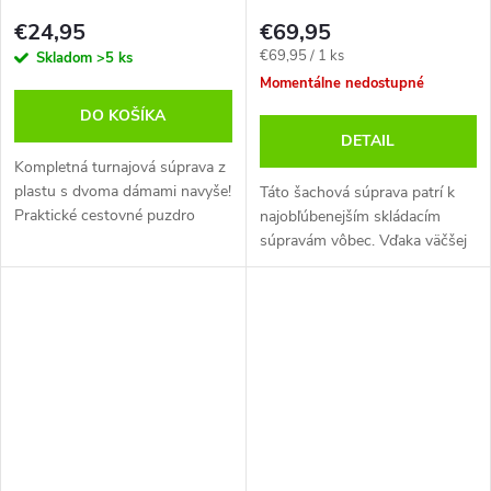
€24,95
€69,95
Jednotková
€69,95 / 1 ks
Skladom
>5 ks
cena:
Momentálne nedostupné
DO KOŠÍKA
DETAIL
Kompletná turnajová súprava z
plastu s dvoma dámami navyše!
Táto šachová súprava patrí k
Praktické cestovné puzdro
najobľúbenejším skládacím
umožňuje jednoduché
súpravám vôbec. Vďaka väčšej
prenášanie. Vďaka dostatočnej
veľkosti (výška kráľa takmer 11
veľkosti figuriek (výška kráľa je
cm) a jedinečnému dizajnu ju
9,5 cm)...
možno považovať za luxusnú
sadu.