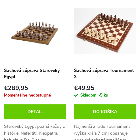
V
Najdrahšie
d
ý
Najpredávanejšie
e
p
Abecedne
n
i
i
s
e
Šachová súprava Staroveký
Šachová súprava Tournament
Egypt
3
p
p
€289,95
€49,95
r
Momentálne nedostupné
Skladom
>5 ks
r
o
DETAIL
DO KOŠÍKA
o
d
Staroveký Egypt pozná každý z
Najmenší z radu Tournament
d
histórie. Nefertiti, Kleopatra,
(výška kráľa 7 cm) obsahuje