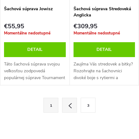
Šachová súprava Jowisz
Šachová súprava Stredoveká
Anglicka
€55,95
€309,95
Momentálne nedostupné
Momentálne nedostupné
DETAIL
DETAIL
Táto šachová súprava svojou
Zaujíma Vás stredovek a bitky?
veľkosťou zodpovedá
Rozohrajte na šachovnici
populárnej súprave Tournament
divoké boje s rytiermi a
4. Figúrky typu Staunton sú
jazdcami. Môžete sa spoľahnúť
tiež vyrobené z hrabového a
aj na pechotu a dobré
javorového dreva a pre lepší
opevnenie (veže). Táto ručne
O
S
pocit pri...
maľovaná...
1
3
t
v
r
l
á
n