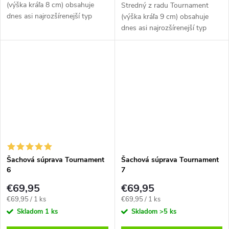
(výška kráľa 8 cm) obsahuje
Stredný z radu Tournament
dnes asi najrozšírenejší typ
(výška kráľa 9 cm) obsahuje
figúrok Staunton a sklápaciu
dnes asi najrozšírenejší typ
šachovnicu.
figúrok Staunton a sklápaciu
šachovnicu.
Šachová súprava Tournament
Šachová súprava Tournament
6
7
€69,95
€69,95
Jednotková
Jednotková
€69,95 / 1 ks
€69,95 / 1 ks
cena:
cena:
Skladom
1 ks
Skladom
>5 ks