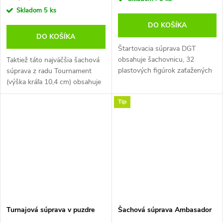
cena:
Skladom
5 ks
DO KOŠÍKA
DO KOŠÍKA
Štartovacia súprava DGT
obsahuje šachovnicu, 32
Taktiež táto najväčšia šachová
plastových figúrok zaťažených
súprava z radu Tournament
olovom v štýle Staunton a
(výška kráľa 10,4 cm) obsahuje
digitálne hodiny DGT 1002. Kráľ
dnes asi najrozšírenejší typ
Tip
má 8,6 cm, políčko šachovnice
figúrok Staunton s prekladacou
5 cm....
šachovnicou.
Turnajová súprava v puzdre
Šachová súprava Ambasador