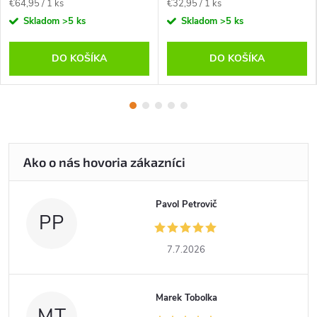
Jednotková
Jednotková
€64,95 / 1 ks
€32,95 / 1 ks
cena:
cena:
Skladom
>5 ks
Skladom
>5 ks
DO KOŠÍKA
DO KOŠÍKA
Pavol Petrovič
PP
7.7.2026
Marek Tobolka
MT