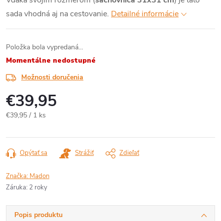
Vďaka svojim rozmerom (
šachovnica 31x31 cm
) je táto
sada vhodná aj na cestovanie.
Detailné informácie
Položka bola vypredaná…
Momentálne nedostupné
Možnosti doručenia
€39,95
Jednotková
€39,95 / 1 ks
cena:
Opýtať sa
Strážiť
Zdieľať
Značka:
Madon
Záruka
:
2 roky
Popis produktu