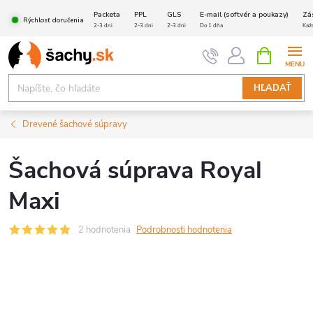
Prejsť
Packeta
PPL
GLS
E-mail (softvér a poukazy)
Zá
Rýchlosť doručenia
na
2-3 dni
2-3 dni
2-3 dni
Do 1 dňa
Kaž
obsah
NÁKUPN
KOŠÍK
HĽADAŤ
Drevené šachové súpravy
Šachová súprava Royal
Maxi
2 hodnotenia
Podrobnosti hodnotenia