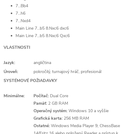
7...Bb4
7...h6
7...Nxd4
Main Line 7...b5 8.Nxc6 dxc6
Main Line 7...b5 8.Nxc6 Qxc6
VLASTNOSTI
Jazyk:
angličtina
Úroveň:
pokročilý, turnajový hráč, profesionál
SYSTÉMOVÉ POŽIADAVKY
Minimálne:
Počítač:
Dual Core
Pamäť:
2 GB RAM
Operačný systém:
Windows 10 a vyššie
Grafická karta:
256 MB RAM
Ostatné:
Windows Media Player 9, ChessBase
14/Fritz 16 alebo priložený Reader a prístup k