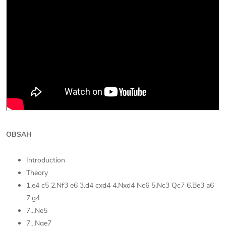
OBSAH
Introduction
Theory
1.e4 c5 2.Nf3 e6 3.d4 cxd4 4.Nxd4 Nc6 5.Nc3 Qc7 6.Be3 a6
7.g4
7...Ne5
7...Nge7