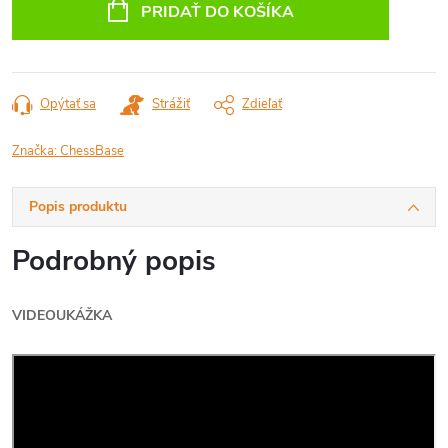
cena:
PRIDAŤ DO KOŠÍKA
Opýtať sa
Strážiť
Zdieľať
Značka:
ChessBase
Popis produktu
Podrobný popis
VIDEOUKÁŽKA