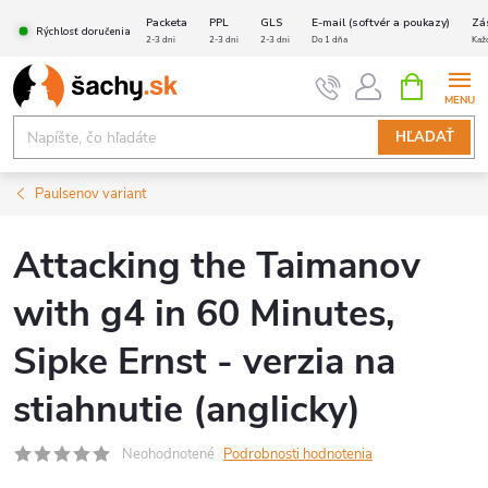
Prejsť
Packeta
PPL
GLS
E-mail (softvér a poukazy)
Zá
Rýchlosť doručenia
na
2-3 dni
2-3 dni
2-3 dni
Do 1 dňa
Kaž
obsah
NÁKUPN
KOŠÍK
HĽADAŤ
Paulsenov variant
Attacking the Taimanov
with g4 in 60 Minutes,
Sipke Ernst - verzia na
stiahnutie (anglicky)
Neohodnotené
Podrobnosti hodnotenia