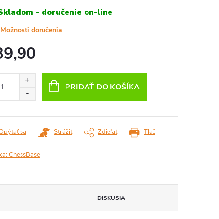
Skladom - doručenie on-line
Možnosti doručenia
39,90
otková
:
PRIDAŤ DO KOŠÍKA
Opýtať sa
Strážiť
Zdieľať
Tlač
ka:
ChessBase
DISKUSIA