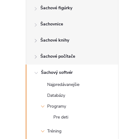
Šachové figúrky
ý
p
Šachovnice
a
Šachové knihy
n
Šachové počítače
e
Šachový softvér
Najpredávanejšie
l
Databázy
Programy
Pre deti
Tréning