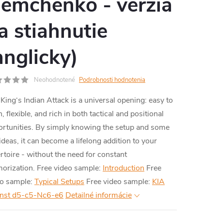
emchenko - verzia
RMO
a stiahnutie
anglicky)
Neohodnotené
Podrobnosti hodnotenia
King‘s Indian Attack is a universal opening: easy to
n, flexible, and rich in both tactical and positional
rtunities. By simply knowing the setup and some
ideas, it can become a lifelong addition to your
rtoire - without the need for constant
orization.
Free video sample:
Introduction
Free
eo sample:
Typical Setups
Free video sample:
KIA
inst d5-c5-Nc6-e6
Detailné informácie