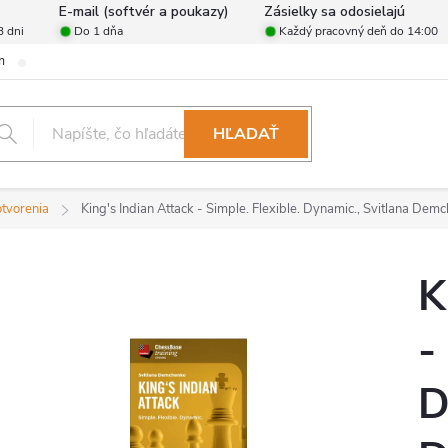
E-mail (softvér a poukazy)
Zásielky sa odosielajú
3 dni
Do 1 dňa
Každý pracovný deň do 14:00
m
Zásady ochrany osobných údajov
Reklamačný poriadok
For
HĽADAŤ
otvorenia
King's Indian Attack - Simple. Flexible. Dynamic., Svitlana Demc
K
-
D