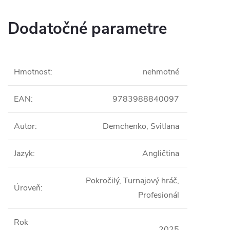
Dodatočné parametre
Hmotnosť
:
nehmotné
EAN
:
9783988840097
Autor
:
Demchenko, Svitlana
Jazyk
:
Angličtina
Pokročilý, Turnajový hráč,
Úroveň
:
Profesionál
Rok
2025