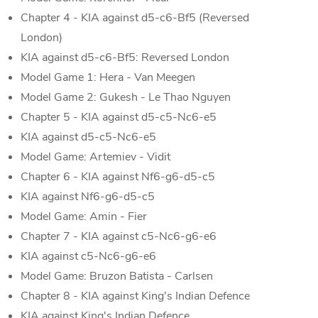
Chapter 4 - KIA against d5-c6-Bf5 (Reversed
London)
KIA against d5-c6-Bf5: Reversed London
Model Game 1: Hera - Van Meegen
Model Game 2: Gukesh - Le Thao Nguyen
Chapter 5 - KIA against d5-c5-Nc6-e5
KIA against d5-c5-Nc6-e5
Model Game: Artemiev - Vidit
Chapter 6 - KIA against Nf6-g6-d5-c5
KIA against Nf6-g6-d5-c5
Model Game: Amin - Fier
Chapter 7 - KIA against c5-Nc6-g6-e6
KIA against c5-Nc6-g6-e6
Model Game: Bruzon Batista - Carlsen
Chapter 8 - KIA against King's Indian Defence
KIA against King's Indian Defence