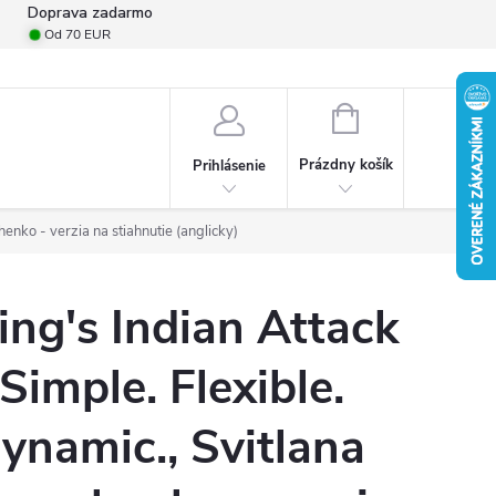
Doprava zadarmo
Od 70 EUR
mulár na odstúpenie od zmluvy
Formulár na podanie reklamácie
Pro
NÁKUPNÝ
KOŠÍK
Prázdny košík
Prihlásenie
henko - verzia na stiahnutie (anglicky)
ing's Indian Attack
 Simple. Flexible.
ynamic., Svitlana