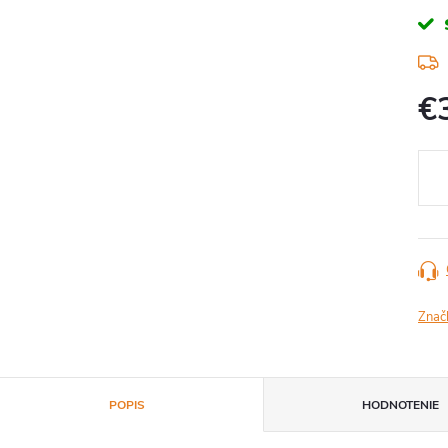
€
Jedn
cena
Znač
POPIS
HODNOTENIE