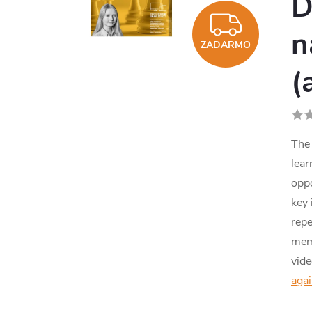
D
ZADA
n
ZADARMO
(
The 
lear
oppo
key 
repe
mem
vid
aga