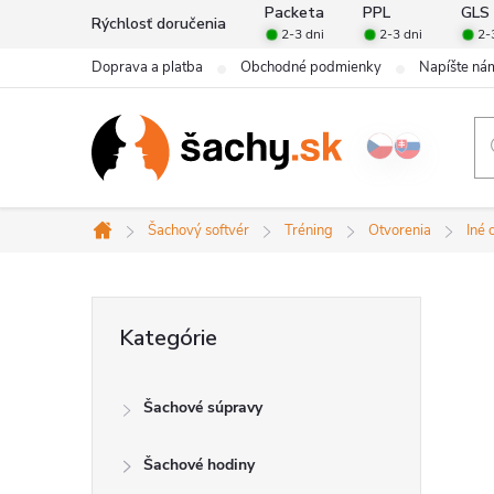
Prejsť
Packeta
PPL
GLS
Rýchlosť doručenia
2-3 dni
2-3 dni
2-
na
Doprava a platba
Obchodné podmienky
Napíšte ná
obsah
Šachový softvér
Tréning
Otvorenia
Iné 
Domov
B
Preskočiť
Kategórie
kategórie
o
Šachové súpravy
č
Šachové hodiny
n