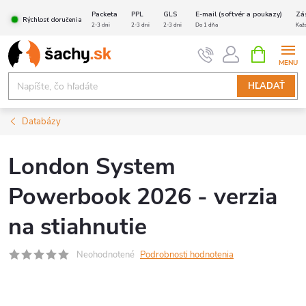
Prejsť
Packeta
PPL
GLS
E-mail (softvér a poukazy)
Zá
Rýchlosť doručenia
na
2-3 dni
2-3 dni
2-3 dni
Do 1 dňa
Kaž
obsah
NÁKUPN
KOŠÍK
HĽADAŤ
Databázy
London System
Powerbook 2026 - verzia
na stiahnutie
Neohodnotené
Podrobnosti hodnotenia