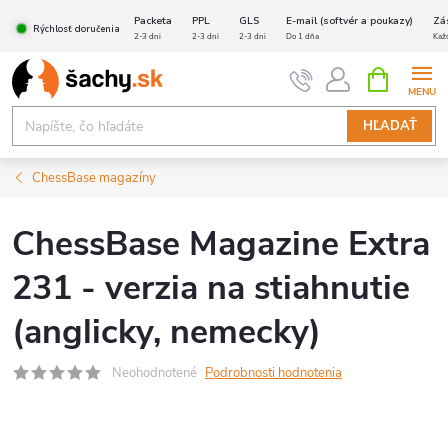
Prejsť
Packeta
PPL
GLS
E-mail (softvér a poukazy)
Zá
Rýchlosť doručenia
na
2-3 dni
2-3 dni
2-3 dni
Do 1 dňa
Kaž
obsah
NÁKUPN
KOŠÍK
HĽADAŤ
ChessBase magazíny
ChessBase Magazine Extra
231 - verzia na stiahnutie
(anglicky, nemecky)
Neohodnotené
Podrobnosti hodnotenia