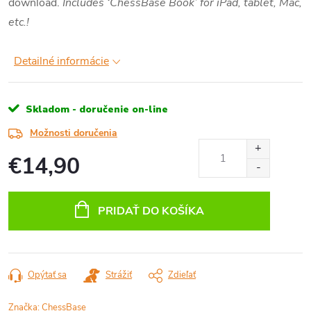
download.
Includes ‘ChessBase Book’ for iPad, tablet, Mac,
etc.!
Detailné informácie
Skladom - doručenie on-line
Možnosti doručenia
€14,90
Jednotková
cena:
PRIDAŤ DO KOŠÍKA
Opýtať sa
Strážiť
Zdieľať
Značka:
ChessBase