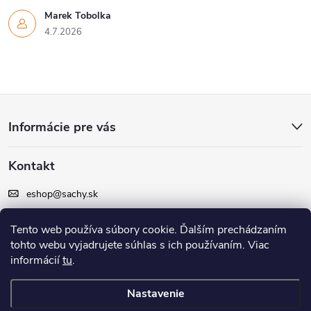
Marek Tobolka
4.7.2026
Z
Informácie pre vás
á
Kontakt
p
eshop
@
sachy.sk
ä
+420 605 164 164
Tento web používa súbory cookie. Ďalším prechádzaním
t
tohto webu vyjadrujete súhlas s ich používaním. Viac
Facebook
informácií
tu
.
i
Nastavenie