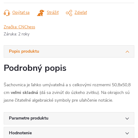
Opýtať sa
Strážiť
Zdieľať
Značka:
CNChess
Záruka
:
2 roky
Popis produktu
Podrobný popis
Šachovnica je ľahko umývateľná a s celkovými rozmermi 50,8x50,8
cm
veľmi skladná
(dá sa zvinúť do úzkeho zvitku). Na okrajoch sú
jasne čitateľné algebraické symboly pre uľahčenie notácie.
Parametre produktu
Hodnotenie