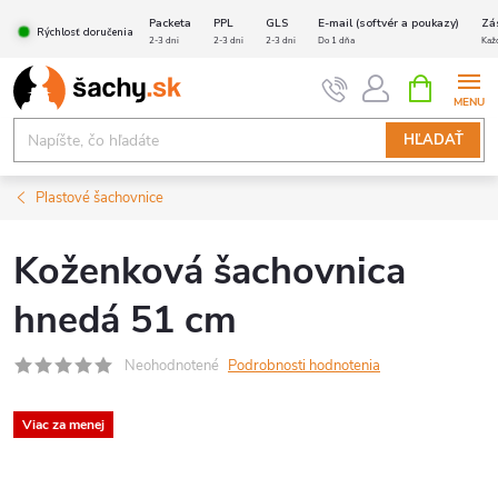
Prejsť
Packeta
PPL
GLS
E-mail (softvér a poukazy)
Zá
Rýchlosť doručenia
na
2-3 dni
2-3 dni
2-3 dni
Do 1 dňa
Kaž
obsah
NÁKUPN
KOŠÍK
HĽADAŤ
Plastové šachovnice
Koženková šachovnica
hnedá 51 cm
Neohodnotené
Podrobnosti hodnotenia
Viac za menej