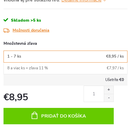
vhodná aj pre súťažnú hru
.
Detailné informácie
Skladom
>5 ks
Možnosti doručenia
Množstevná zľava
1 - 7 ks
€8,95
/ ks
8 a viac ks = zľava 11 %
€7,97
/ ks
Ušetríte
€0
€8,95
Jednotková
cena:
PRIDAŤ DO KOŠÍKA