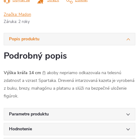
Opýtať sa
Strážiť
Zdieľať
Značka:
Madon
Záruka
:
2 roky
Popis produktu
Podrobný popis
Výška kráľa 14 cm
(!) akoby nepriamo odkazovala na telesnú
zdatnosť a vzrast Spartaka. Drevená intarzovaná kazeta je vyrobená
z buku, brezy, mahagónu a platanu a slúži na bezpečné uloženie
figúrok.
Parametre produktu
Hodnotenie