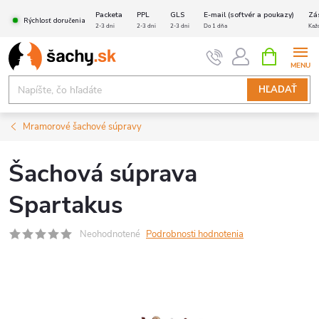
Prejsť
Packeta
PPL
GLS
E-mail (softvér a poukazy)
Zá
Rýchlosť doručenia
na
2-3 dni
2-3 dni
2-3 dni
Do 1 dňa
Kaž
obsah
NÁKUPN
KOŠÍK
HĽADAŤ
Mramorové šachové súpravy
Šachová súprava
Spartakus
Neohodnotené
Podrobnosti hodnotenia