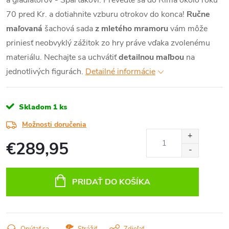
a gladiátorov - Spartakovi. Preveďte sa do Ríma okolo roku
70 pred Kr. a dotiahnite vzburu otrokov do konca!
Ručne
maľovaná
šachová sada
z mletého mramoru
vám môže
priniesť neobvyklý zážitok zo hry práve vďaka zvolenému
materiálu. Nechajte sa uchvátiť
detailnou maľbou
na
jednotlivých figurách.
Detailné informácie
Skladom
1 ks
Možnosti doručenia
€289,95
Jednotková
cena:
PRIDAŤ DO KOŠÍKA