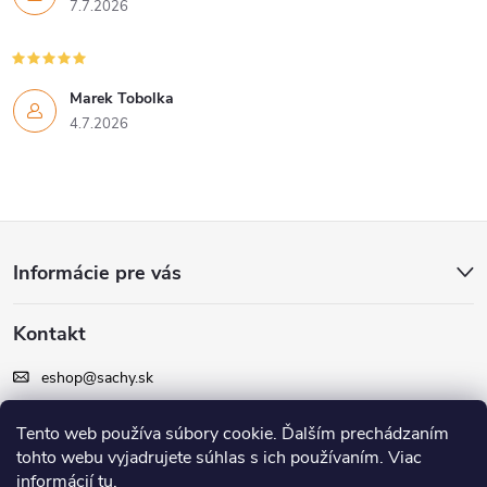
7.7.2026
Marek Tobolka
4.7.2026
Z
Informácie pre vás
á
Kontakt
p
eshop
@
sachy.sk
ä
+420 605 164 164
Tento web používa súbory cookie. Ďalším prechádzaním
t
tohto webu vyjadrujete súhlas s ich používaním. Viac
Facebook
informácií
tu
.