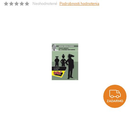
Neohodnotené
Podrobnosti hodnotenia
Z
ZADARMO