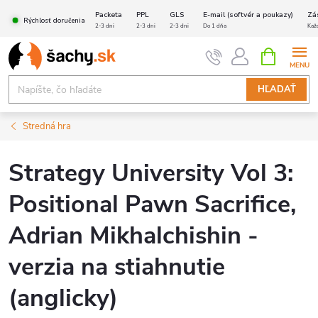
Prejsť
Packeta
PPL
GLS
E-mail (softvér a poukazy)
Zá
Rýchlosť doručenia
na
2-3 dni
2-3 dni
2-3 dni
Do 1 dňa
Kaž
obsah
NÁKUPN
KOŠÍK
HĽADAŤ
Stredná hra
Strategy University Vol 3:
Positional Pawn Sacrifice,
Adrian Mikhalchishin -
verzia na stiahnutie
(anglicky)