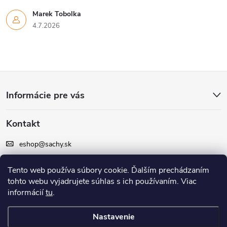
Marek Tobolka
4.7.2026
Z
Informácie pre vás
á
Kontakt
p
eshop
@
sachy.sk
ä
+420 605 164 164
Tento web používa súbory cookie. Ďalším prechádzaním
t
tohto webu vyjadrujete súhlas s ich používaním. Viac
Facebook
informácií
tu
.
i
Nastavenie