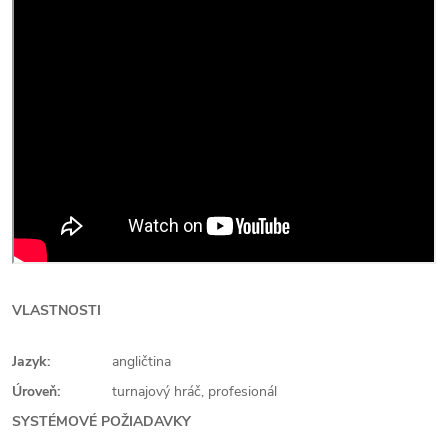
VLASTNOSTI
Jazyk:
angličtina
Úroveň:
turnajový hráč, profesionál
SYSTÉMOVÉ POŽIADAVKY