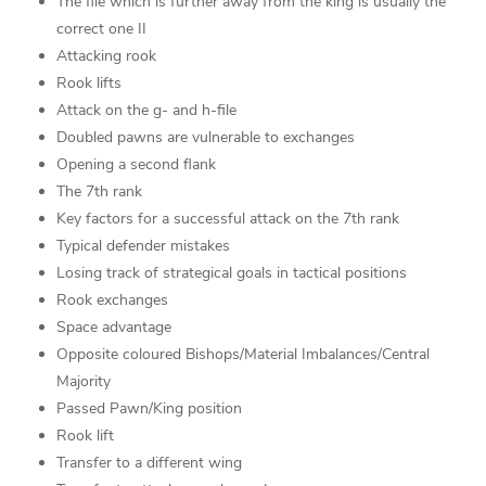
The file which is further away from the king is usually the
correct one II
Attacking rook
Rook lifts
Attack on the g- and h-file
Doubled pawns are vulnerable to exchanges
Opening a second flank
The 7th rank
Key factors for a successful attack on the 7th rank
Typical defender mistakes
Losing track of strategical goals in tactical positions
Rook exchanges
Space advantage
Opposite coloured Bishops/Material Imbalances/Central
Majority
Passed Pawn/King position
Rook lift
Transfer to a different wing