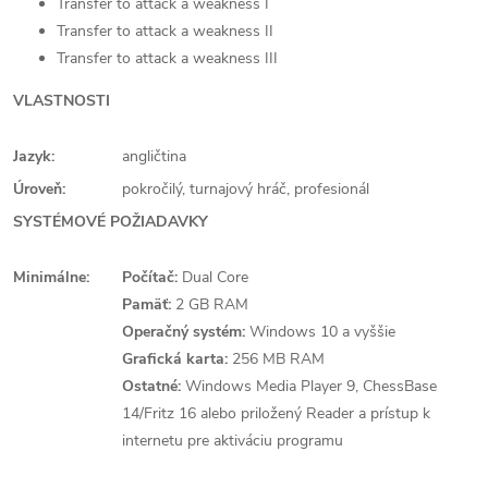
Transfer to attack a weakness I
Transfer to attack a weakness II
Transfer to attack a weakness III
VLASTNOSTI
Jazyk:
angličtina
Úroveň:
pokročilý, turnajový hráč, profesionál
SYSTÉMOVÉ POŽIADAVKY
Minimálne:
Počítač:
Dual Core
Pamäť:
2 GB RAM
Operačný systém:
Windows 10 a vyššie
Grafická karta:
256 MB RAM
Ostatné:
Windows Media Player 9, ChessBase
14/Fritz 16 alebo priložený Reader a prístup k
internetu pre aktiváciu programu