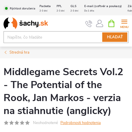
Prejsť
Packeta
PPL
GLS
E-mail (softvér a poukazy)
Zá
Rýchlosť doručenia
na
2-3 dni
2-3 dni
2-3 dni
Do 1 dňa
Kaž
obsah
NÁKUPN
KOŠÍK
HĽADAŤ
Stredná hra
Middlegame Secrets Vol.2
- The Potential of the
Rook, Jan Markos - verzia
na stiahnutie (anglicky)
Neohodnotené
Podrobnosti hodnotenia