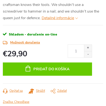
craftsman knows their tools. We shouldn’t use a
screwdriver to hammer in a nail; and we shouldn’t use the
queen just for defence.
Detailné informácie
Skladom - doručenie on-line
Možnosti doručenia
€29,90
Jednotková
cena:
PRIDAŤ DO KOŠÍKA
Opýtať sa
Strážiť
Zdieľať
Značka:
ChessBase