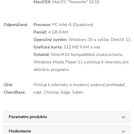
MacOSX:
MacOS "Yosemite" 10.10
Odporúčané:
Procesor:
PC Intel i5 (Quadcore)
Pamäť:
4 GB RAM
Operačný systém:
Windows 10 a vyššie, DirectX 11
Grafická karta:
512 MB RAM a viac
Ostatné:
DirectX10-kompatibilná zvuková karta,
Windows Media Player 11 a prístup k internetu pre
aktiváciu programu
Účet
Prístup k internetu a moderný webový prehliadač,
ChessBase:
napr. Chrome, Edge, Safari.
Parametre produktu
Hodnotenie