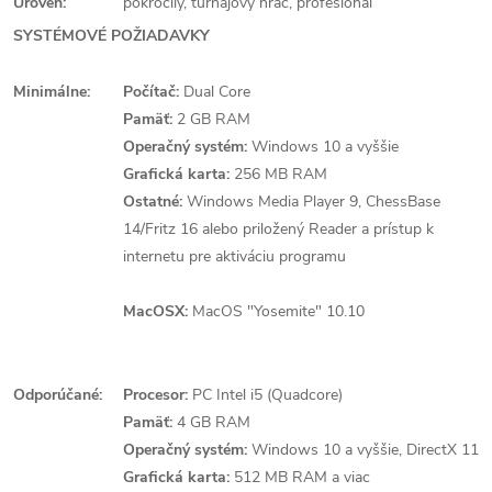
Úroveň:
pokročilý, turnajový hráč, profesionál
SYSTÉMOVÉ POŽIADAVKY
Minimálne:
Počítač:
Dual Core
Pamäť:
2 GB RAM
Operačný systém:
Windows 10 a vyššie
Grafická karta:
256 MB RAM
Ostatné:
Windows Media Player 9, ChessBase
14/Fritz 16 alebo priložený Reader a prístup k
internetu pre aktiváciu programu
MacOSX:
MacOS "Yosemite" 10.10
Odporúčané:
Procesor:
PC Intel i5 (Quadcore)
Pamäť:
4 GB RAM
Operačný systém:
Windows 10 a vyššie, DirectX 11
Grafická karta:
512 MB RAM a viac