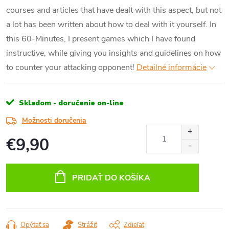
courses and articles that have dealt with this aspect, but not
a lot has been written about how to deal with it yourself. In
this 60-Minutes, I present games which I have found
instructive, while giving you insights and guidelines on how
to counter your attacking opponent!
Detailné informácie
Skladom - doručenie on-line
Možnosti doručenia
€9,90
Jednotková
cena:
PRIDAŤ DO KOŠÍKA
Opýtať sa
Strážiť
Zdieľať