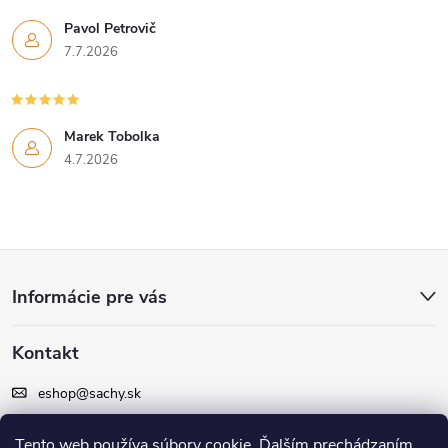
Pavol Petrovič
7.7.2026
Marek Tobolka
4.7.2026
Z
Informácie pre vás
á
Kontakt
p
eshop
@
sachy.sk
ä
+420 605 164 164
Tento web používa súbory cookie. Ďalším prechádzaním