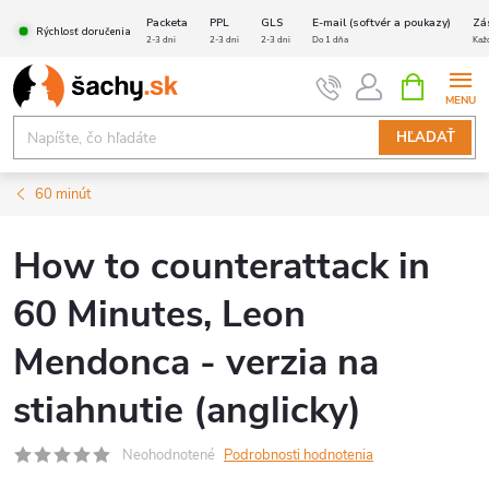
Prejsť
Packeta
PPL
GLS
E-mail (softvér a poukazy)
Zá
Rýchlosť doručenia
na
2-3 dni
2-3 dni
2-3 dni
Do 1 dňa
Kaž
obsah
NÁKUPN
KOŠÍK
HĽADAŤ
60 minút
How to counterattack in
60 Minutes, Leon
Mendonca - verzia na
stiahnutie (anglicky)
Neohodnotené
Podrobnosti hodnotenia