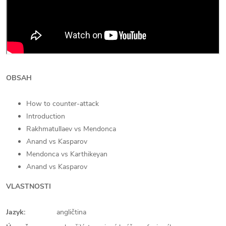
OBSAH
How to counter-attack
Introduction
Rakhmatullaev vs Mendonca
Anand vs Kasparov
Mendonca vs Karthikeyan
Anand vs Kasparov
VLASTNOSTI
Jazyk:
angličtina