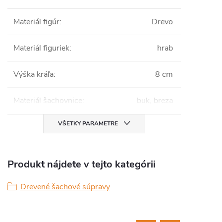
Materiál figúr
:
Drevo
Materiál figuriek
:
hrab
Výška kráľa
:
8 cm
Materiál šachovnice
:
buk, breza
VŠETKY PARAMETRE
Produkt nájdete v tejto kategórii
Drevené šachové súpravy