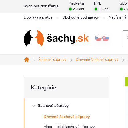
Prejsť
Packeta
PPL
GLS
Rýchlosť doručenia
2-3 dni
2-3 dni
2-
na
Doprava a platba
Obchodné podmienky
Napíšte ná
obsah
Šachové súpravy
Drevené šachové súpravy
Domov
B
Preskočiť
Kategórie
kategórie
o
Šachové súpravy
č
Drevené šachové súpravy
n
Magnetické šachové súpravy