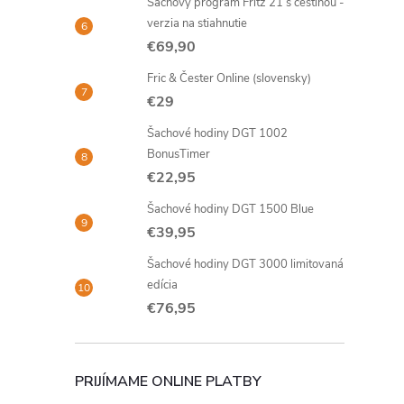
Šachový program Fritz 21 s češtinou -
verzia na stiahnutie
€69,90
Fric & Čester Online (slovensky)
€29
Šachové hodiny DGT 1002
BonusTimer
€22,95
Šachové hodiny DGT 1500 Blue
€39,95
Šachové hodiny DGT 3000 limitovaná
edícia
€76,95
PRIJÍMAME ONLINE PLATBY