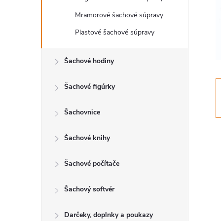
ý
Mramorové šachové súpravy
Plastové šachové súpravy
p
Šachové hodiny
a
Šachové figúrky
n
e
Šachovnice
l
Šachové knihy
Šachové počítače
Šachový softvér
Darčeky, doplnky a poukazy