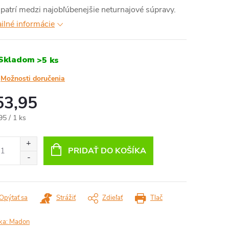
 patrí medzi najobľúbenejšie neturnajové súpravy.
ilné informácie
Skladom
>5 ks
Možnosti doručenia
53,95
otková
95 / 1 ks
:
PRIDAŤ DO KOŠÍKA
Opýtať sa
Strážiť
Zdieľať
Tlač
ka:
Madon