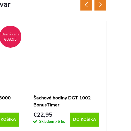
ovar
Tip
€89,95
Viac za 
 3000
Šachové hodiny DGT 1002
Šachové
BonusTimer
limitova
€22,95
€76,9
 KOŠÍKA
DO KOŠÍKA
Skladom
>5 ks
Sklad