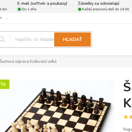
E-mail (softvér a poukazy)
Zásielky sa odosielajú
3 dni
Do 1 dňa
Každý pracovný deň do 14:00
m
Zásady ochrany osobných údajov
Reklamačný poriadok
For
HĽADAŤ
Šachová súprava Kráľovská veľká
Š
Tip
K
Najv