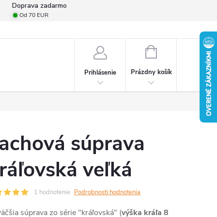
Doprava zadarmo
Od 70 EUR
mulár na odstúpenie od zmluvy
Formulár na podanie reklamácie
Pro
NÁKUPNÝ
KOŠÍK
Prázdny košík
Prihlásenie
achová súprava
ráľovská veľká
1 hodnotenie
Podrobnosti hodnotenia
äčšia súprava zo série "kráľovská" (
výška kráľa 8