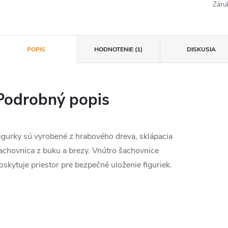
Záru
POPIS
HODNOTENIE (1)
DISKUSIA
Podrobný popis
igurky sú vyrobené z hrabového dreva, sklápacia
achovnica z buku a brezy. Vnútro šachovnice
oskytuje priestor pre bezpečné uloženie figuriek.