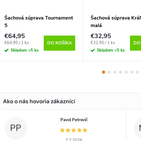
Šachová súprava Tournament
Šachová súprava Krá
5
malá
€64,95
€32,95
Jednotková
Jednotková
€64,95 / 1 ks
€32,95 / 1 ks
DO KOŠÍKA
DO
cena:
cena:
Skladom
>5 ks
Skladom
>5 ks
Pavol Petrovič
PP
7.7.2026