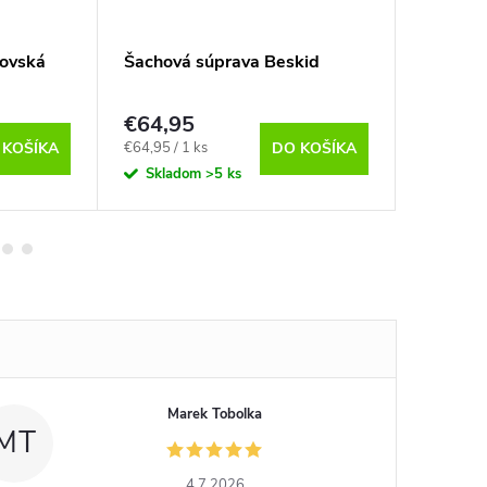
ľovská
Šachová súprava Beskid
Šachová
stredná
€64,95
€42,9
Jednotková
€64,95 / 1 ks
 KOŠÍKA
DO KOŠÍKA
Sklad
cena:
Skladom
>5 ks
Marek Tobolka
MT
4.7.2026